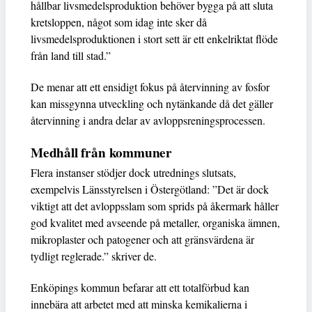
hållbar livsmedelsproduktion behöver bygga på att sluta
kretsloppen, något som idag inte sker då
livsmedelsproduktionen i stort sett är ett enkelriktat flöde
från land till stad.”
De menar att ett ensidigt fokus på återvinning av fosfor
kan missgynna utveckling och nytänkande då det gäller
återvinning i andra delar av avloppsreningsprocessen.
Medhåll från kommuner
Flera instanser stödjer dock utrednings slutsats,
exempelvis Länsstyrelsen i Östergötland: ”Det är dock
viktigt att det avloppsslam som sprids på åkermark håller
god kvalitet med avseende på metaller, organiska ämnen,
mikroplaster och patogener och att gränsvärdena är
tydligt reglerade.” skriver de.
Enköpings kommun befarar att ett totalförbud kan
innebära att arbetet med att minska kemikalierna i