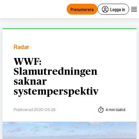
main
content
Prenumerera
Logga in
Radar
WWF:
Slamutredningen
saknar
systemperspektiv
Publicerad 2020-05-29
4 min lästid