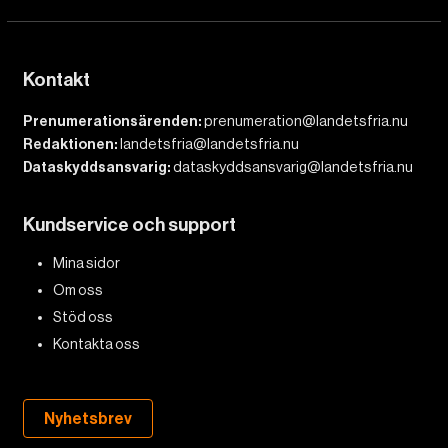
Kontakt
Prenumerationsärenden:
prenumeration@landetsfria.nu
Redaktionen:
landetsfria@landetsfria.nu
Dataskyddsansvarig:
dataskyddsansvarig@landetsfria.nu
Kundservice och support
Mina sidor
Om oss
Stöd oss
Kontakta oss
Nyhetsbrev