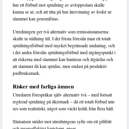
hur ett förbud mot spridning av avloppsslam skulle
kunna se ut, och att titta på hur återvinning av fosfor ur
slammet kan genomföras.
Utredningen ger två alternativ som remissinstanserna
skulle ta ställning till. I det första föreslår man ett totalt
spridningsförbud med mycket begränsade undantag, och
i det andra föreslås spridningsförbud med utgångspunkt i
att riskerna med slammet kan hanteras och åtgärdas och
att slammet då kan spridas, men endast på produktiv
jordbruksmark.
Risker med farliga ämnen
Utredaren förespråkar själv alternativ två – med fortsatt
reglerad spridning på åkermark – då ett totalt förbud inte
ses som realistiskt, något som väckt kritik från flera håll.
Slutsatsen strider mot utredningens syfte om ett giftfritt
och resurseffektivt kretslopp, anser