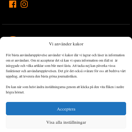
Vi använder kakor
För bästa användarupplevelse använder vi kakor där vi lagrar och läser in information
Landets Fria Tidning är en nyhetstidning med bred bevakning av
om er användare. Om ni accepterar det så kan vi spara information om ifall ni är
det viktigaste som händer lokalt och globalt och med fokus på
inloggade och vilka artiklar som blir mest lästa. Att tacka nej kan påverka vissa
funktioner och användarupplevelsen. Det gör det också svårare för oss att bedriva vårt
omställningsrörelsen. En omställning till ett hållbart samhälle går
uppdrag, att leverera den bästa gröna journalistiken.
både via starka och lika rättigheter för alla människor, minskade
ekonomiska och sociala klyftor, samt utrymme för allt levande att
Du kan när som helst ändra inställningarna genom att klicka på den vita fliken i nedre
utvecklas och frodas.
högra hörnet.
Acceptera
Personuppgiftsbehandling och cookies
Sidkarta
Visa alla inställningar
© 2014–2026 Landets Fria