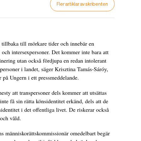
Fler artiklar av skribenten
tillbaka till mörkare tider och innebär en
s- och intersexpersoner. Det kommer inte bara att
nering utan också fördjupa en redan intolerant
-personer i landet, säger Krisztina Tamás-Sáróy,
r på Ungern i ett pressmeddelande.
sty att transpersoner dels kommer att utsättas
nte få sin rätta könsidentitet erkänd, dels att de
identitet i det offentliga livet. De riskerar också
r och våld.
rns människorättskommissionär omedelbart begär