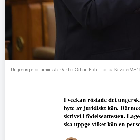
Ungerns premiärminister Viktor Orbán. Foto: Tamas Kovacs/AP
I veckan röstade det ungers
byte av juridiskt kön. Därmed
skrivet i födelseattesten. Lag
ska uppge vilket kön en pers