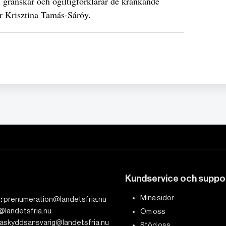
n granskar och ogiltigförklarar de kränkande
er Krisztina Tamás-Sáróy.
Kundservice och suppo
Mina sidor
:
prenumeration@landetsfria.nu
@landetsfria.nu
Om oss
askyddsansvarig@landetsfria.nu
Stöd oss