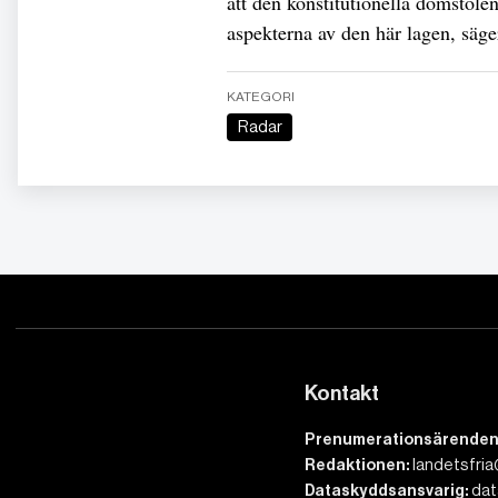
att den konstitutionella domstole
aspekterna av den här lagen, säg
KATEGORI
Radar
Kontakt
Prenumerationsärenden
Redaktionen:
landetsfria
Dataskyddsansvarig:
dat