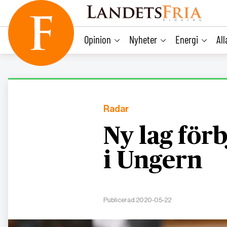
main
content
Opinion
Nyheter
Energi
Al
Radar
Ny lag för
i Ungern
Publicerad 2020-05-22