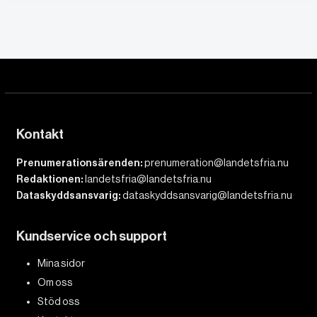
Kontakt
Prenumerationsärenden:
prenumeration@landetsfria.nu
Redaktionen:
landetsfria@landetsfria.nu
Dataskyddsansvarig:
dataskyddsansvarig@landetsfria.nu
Kundservice och support
Mina sidor
Om oss
Stöd oss