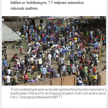
hälften av befolkningen, 7,7 miljoner människor,
riskerade matbrist.
Trots nedstängningen av landet samlas flera hundra människor p
marknaden i Harare för att köpa grönsaker, frukt och andra varor.
Foto: Tsvangirayi Mukwazhi/AP/TT