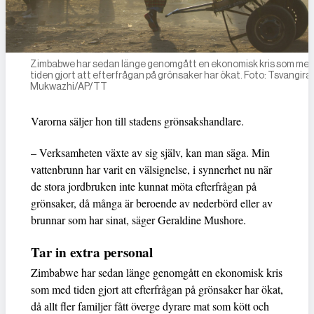
Zimbabwe har sedan länge genomgått en ekonomisk kris som me
tiden gjort att efterfrågan på grönsaker har ökat. Foto: Tsvangiray
Mukwazhi/AP/TT
Varorna säljer hon till stadens grönsakshandlare.
– Verksamheten växte av sig själv, kan man säga. Min
vattenbrunn har varit en välsignelse, i synnerhet nu när
de stora jordbruken inte kunnat möta efterfrågan på
grönsaker, då många är beroende av nederbörd eller av
brunnar som har sinat, säger Geraldine Mushore.
Tar in extra personal
Zimbabwe har sedan länge genomgått en ekonomisk kris
som med tiden gjort att efterfrågan på grönsaker har ökat,
då allt fler familjer fått överge dyrare mat som kött och