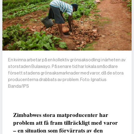
En kvinna arbetar på en kollektiv grönsaksodling i närheten av
storstaden Bulawayo. På senare tid har lokala småodlare
försett stadens grönsaksmarknader med varor, då de stora
producenterna drabbats av problem. Foto: Ignatius
Banda/IPS
Zimbabwes stora matproducenter har
problem att få fram tillräckligt med varor
– en situation som förvärrats av den