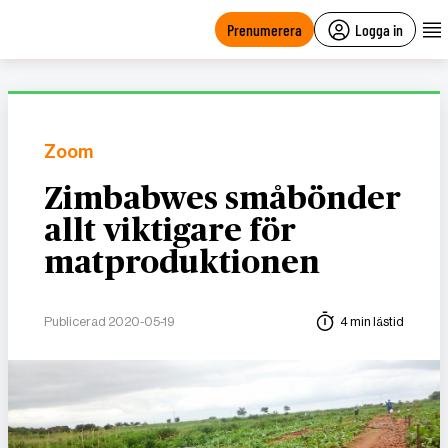
main
content
Prenumerera
Logga in
Zoom
Zimbabwes småbönder
allt viktigare för
matproduktionen
Publicerad 2020-05-19
4 min lästid