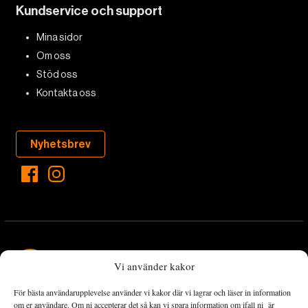
Kundservice och support
Mina sidor
Om oss
Stöd oss
Kontakta oss
Nyhetsbrev
Vi använder kakor
För bästa användarupplevelse använder vi kakor där vi lagrar och läser in information
Landets Fria Tidning är en nyhetstidning med bred bevakning av
om er användare. Om ni accepterar det så kan vi spara information om ifall ni är