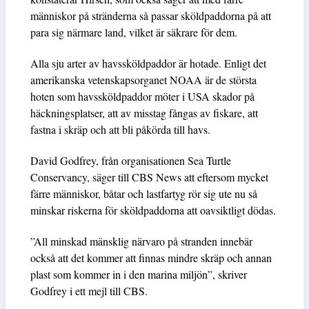
människor på stränderna så passar sköldpaddorna på att
para sig närmare land, vilket är säkrare för dem.
Alla sju arter av havssköldpaddor är hotade. Enligt det
amerikanska vetenskapsorganet NOAA är de största
hoten som havssköldpaddor möter i USA skador på
häckningsplatser, att av misstag fångas av fiskare, att
fastna i skräp och att bli påkörda till havs.
David Godfrey, från organisationen Sea Turtle
Conservancy, säger till CBS News att eftersom mycket
färre människor, båtar och lastfartyg rör sig ute nu så
minskar riskerna för sköldpaddorna att oavsiktligt dödas.
”All minskad mänsklig närvaro på stranden innebär
också att det kommer att finnas mindre skräp och annan
plast som kommer in i den marina miljön”, skriver
Godfrey i ett mejl till CBS.