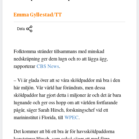
Emma Gyllestad/TT
Dela
Folktomma stränder tillsammans med minskad
nedskräpning ger dem lugn och ro att lägga ägg,
rapporterar
CBS News
.
– Vi är glada över att se våra sköldpaddor må bra i den
här miljön. Vår värld har förändrats, men dessa
sköldpaddor har gjort detta i miljoner år och det är bara
lugnande och ger oss hopp om att världen fortfarande
pågår, säger Sarah Hirsch, forskningschef vid ett
marininstitut i Florida, till
WPEC
.
Det kommer att bli ett bra år för havssköldpaddorna
konstaterar Hirsch, som också säger att med färre