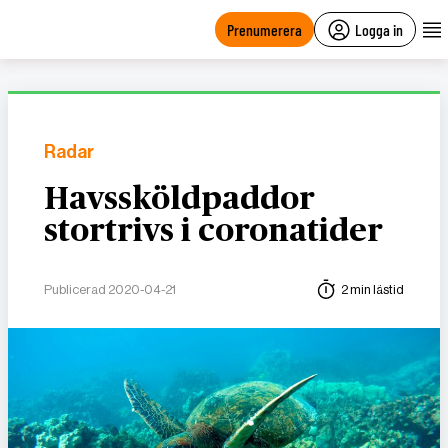
main
content
Prenumerera
Logga in
Radar
Havssköldpaddor
stortrivs i coronatider
Publicerad 2020-04-21
2 min lästid