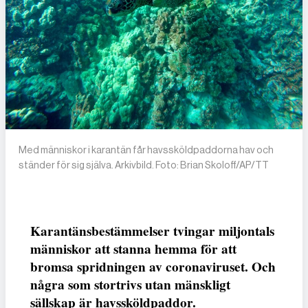
Med människor i karantän får havssköldpaddorna hav och
ständer för sig själva. Arkivbild. Foto: Brian Skoloff/AP/TT
Karantänsbestämmelser tvingar miljontals
människor att stanna hemma för att
bromsa spridningen av coronaviruset. Och
några som stortrivs utan mänskligt
sällskap är havssköldpaddor.