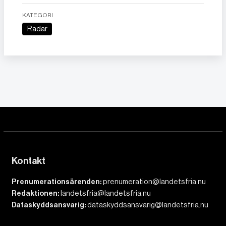
KATEGORI
Radar
Kontakt
Prenumerationsärenden:
prenumeration@landetsfria.nu
Redaktionen:
landetsfria@landetsfria.nu
Dataskyddsansvarig:
dataskyddsansvarig@landetsfria.nu