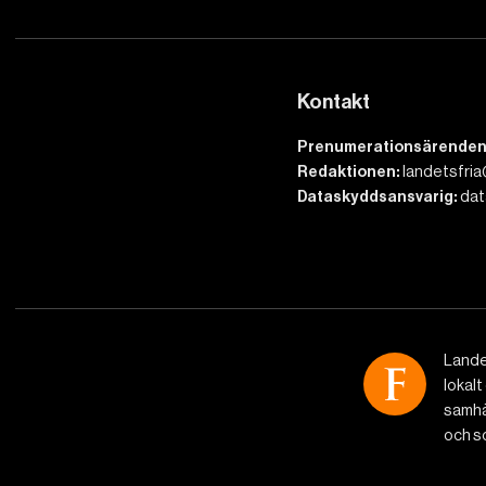
Kontakt
Prenumerationsärenden
Redaktionen:
landetsfria
Dataskyddsansvarig:
dat
Lande
lokalt
samhäl
och so