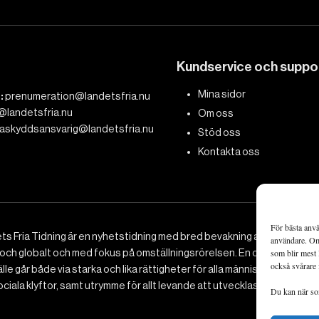
Kundservice och suppo
Mina sidor
:
prenumeration@landetsfria.nu
@landetsfria.nu
Om oss
askyddsansvarig@landetsfria.nu
Stöd oss
Kontakta oss
För bästa anvä
ts Fria Tidning är en nyhetstidning med bred bevakning av det viktig
användare. Om 
 och globalt och med fokus på omställningsrörelsen. En omställning till 
som blir mest 
också svårare 
le går både via starka och lika rättigheter för alla människor, minska
ciala klyftor, samt utrymme för allt levande att utvecklas och frodas.
Du kan när som