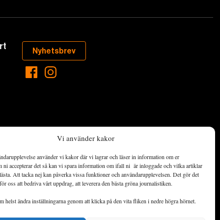
rt
Nyhetsbrev
Vi använder kakor
ndarupplevelse använder vi kakor där vi lagrar och läser in information om er
aste som händer
ni accepterar det så kan vi spara information om ifall ni är inloggade och vilka artiklar
ett hållbart
lästa. Att tacka nej kan påverka vissa funktioner och användarupplevelsen. Det gör det
för oss att bedriva vårt uppdrag, att leverera den bästa gröna journalistiken.
de ekonomiska
 helst ändra inställningarna genom att klicka på den vita fliken i nedre högra hörnet.