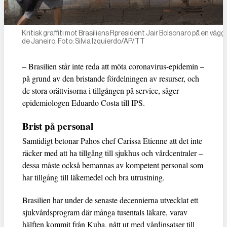
Kritisk graffiti mot Brasiliens Rpresident Jair Bolsonaro på en vägg i
de Janeiro. Foto: Silvia Izquierdo/AP/TT
– Brasilien står inte reda att möta coronavirus-epidemin –
på grund av den bristande fördelningen av resurser, och
de stora orättvisorna i tillgången på service, säger
epidemiologen Eduardo Costa till IPS.
Brist på personal
Samtidigt betonar Pahos chef Carissa Etienne att det inte
räcker med att ha tillgång till sjukhus och vårdcentraler –
dessa måste också bemannas av kompetent personal som
har tillgång till läkemedel och bra utrustning.
Brasilien har under de senaste decennierna utvecklat ett
sjukvårdsprogram där många tusentals läkare, varav
hälften kommit från Kuba, nått ut med vårdinsatser till