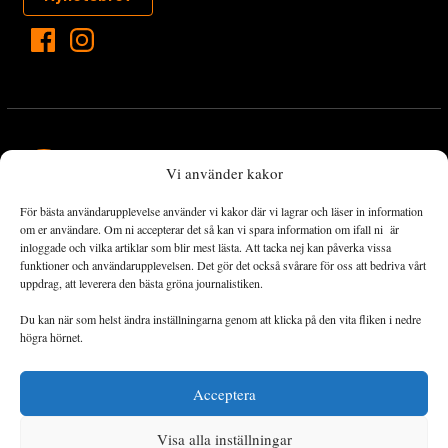
Vi använder kakor
För bästa användarupplevelse använder vi kakor där vi lagrar och läser in information
Landets Fria Tidning är en nyhetstidning med bred bevakning av
om er användare. Om ni accepterar det så kan vi spara information om ifall ni är
det viktigaste som händer lokalt och globalt och med fokus på
inloggade och vilka artiklar som blir mest lästa. Att tacka nej kan påverka vissa
funktioner och användarupplevelsen. Det gör det också svårare för oss att bedriva vårt
omställningsrörelsen. En omställning till ett hållbart samhälle går
uppdrag, att leverera den bästa gröna journalistiken.
både via starka och lika rättigheter för alla människor, minskade
ekonomiska och sociala klyftor, samt utrymme för allt levande att
Du kan när som helst ändra inställningarna genom att klicka på den vita fliken i nedre
utvecklas och frodas.
högra hörnet.
Acceptera
Personuppgiftsbehandling och cookies
Sidkarta
Visa alla inställningar