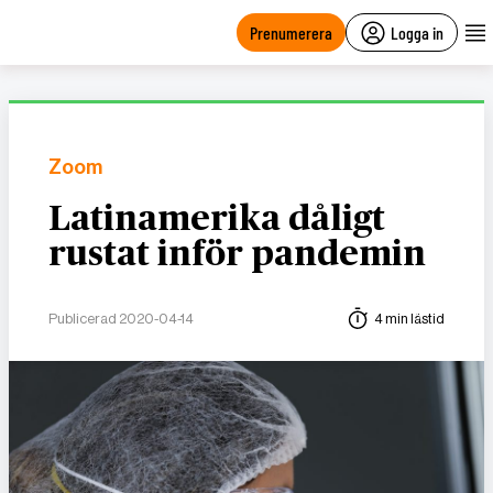
main
content
Prenumerera
Logga in
Zoom
Latinamerika dåligt
rustat inför pandemin
Publicerad 2020-04-14
4 min lästid