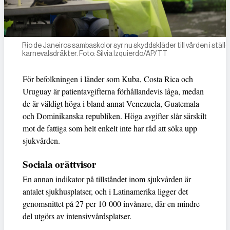
Rio de Janeiros sambaskolor syr nu skyddskläder till vården i ställe
karnevalsdräkter. Foto: Silvia Izquierdo/AP/TT
För befolkningen i länder som Kuba, Costa Rica och
Uruguay är patientavgifterna förhållandevis låga, medan
de är väldigt höga i bland annat Venezuela, Guatemala
och Dominikanska republiken. Höga avgifter slår särskilt
mot de fattiga som helt enkelt inte har råd att söka upp
sjukvården.
Sociala orättvisor
En annan indikator på tillståndet inom sjukvården är
antalet sjukhusplatser, och i Latinamerika ligger det
genomsnittet på 27 per 10 000 invånare, där en mindre
del utgörs av intensivvårdsplatser.