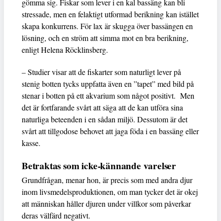
gömma sig. Fiskar som lever i en kal bassäng kan bli
stressade, men en felaktigt utformad berikning kan istället
skapa konkurrens. För lax är skugga över bassängen en
lösning, och en ström att simma mot en bra berikning,
enligt Helena Röcklinsberg.
– Studier visar att de fiskarter som naturligt lever på
stenig botten tycks uppfatta även en ”tapet” med bild på
stenar i botten på ett akvarium som något positivt. Men
det är fortfarande svårt att säga att de kan utföra sina
naturliga beteenden i en sådan miljö. Dessutom är det
svårt att tillgodose behovet att jaga föda i en bassäng eller
kasse.
Betraktas som icke-kännande varelser
Grundfrågan, menar hon, är precis som med andra djur
inom livsmedelsproduktionen, om man tycker det är okej
att människan håller djuren under villkor som påverkar
deras välfärd negativt.