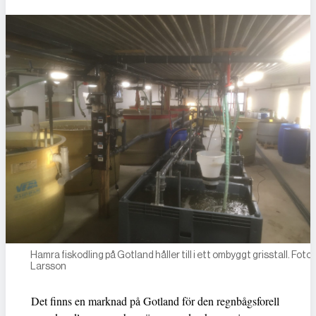
Hamra fiskodling på Gotland håller till i ett ombyggt grisstall. Foto:
Larsson
Det finns en marknad på Gotland för den regnbågsforell