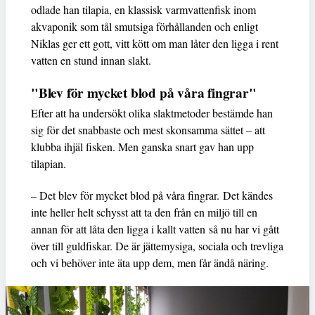
odlade han tilapia, en klassisk varmvattenfisk inom
akvaponik som tål smutsiga förhållanden och enligt
Niklas ger ett gott, vitt kött om man låter den ligga i rent
vatten en stund innan slakt.
"Blev för mycket blod på våra fingrar"
Efter att ha undersökt olika slaktmetoder bestämde han
sig för det snabbaste och mest skonsamma sättet – att
klubba ihjäl fisken. Men ganska snart gav han upp
tilapian.
– Det blev för mycket blod på våra fingrar. Det kändes
inte heller helt schysst att ta den från en miljö till en
annan för att låta den ligga i kallt vatten så nu har vi gått
över till guldfiskar. De är jättemysiga, sociala och trevliga
och vi behöver inte äta upp dem, men får ändå näring.