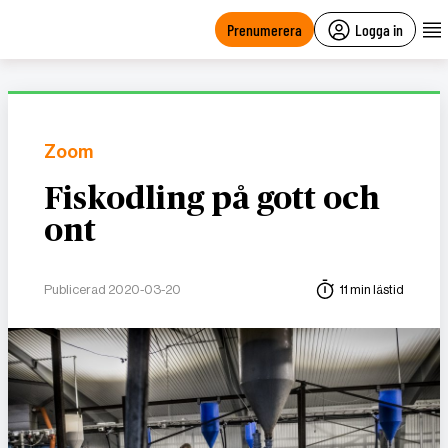
main
content
Prenumerera
Logga in
Zoom
Fiskodling på gott och
ont
Publicerad 2020-03-20
11 min lästid