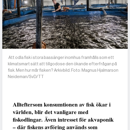
Att odla fisk i stora bassänger inomhus framhålls som ett
klimatsmart sätt att tillgodose den ökande efterfrågan på
fisk. Men hur mår fisken? Arkivbild. Foto: Magnus Hjalmarson
Neideman/SvD/TT
Allteftersom konsumtionen av fisk ökar i
världen, blir det vanligare med
fiskodlingar. Även intresset för akvaponik
– där fiskens avföring används som