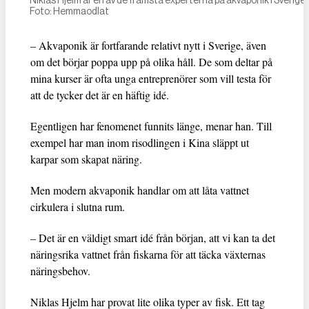
Niklas Hjelm är en av de främsta experterna på akvaponik i Sverige.
Foto: Hemmaodlat
– Akvaponik är fortfarande relativt nytt i Sverige, även
om det börjar poppa upp på olika håll. De som deltar på
mina kurser är ofta unga entreprenörer som vill testa för
att de tycker det är en häftig idé.
Egentligen har fenomenet funnits länge, menar han. Till
exempel har man inom risodlingen i Kina släppt ut
karpar som skapat näring.
Men modern akvaponik handlar om att låta vattnet
cirkulera i slutna rum.
– Det är en väldigt smart idé från början, att vi kan ta det
näringsrika vattnet från fiskarna för att täcka växternas
näringsbehov.
Niklas Hjelm har provat lite olika typer av fisk. Ett tag