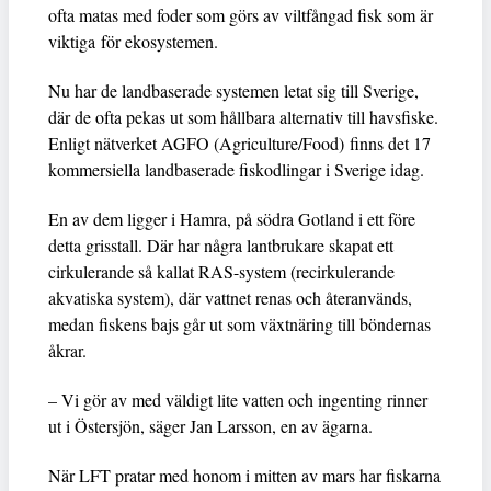
ofta matas med foder som görs av viltfångad fisk som är
viktiga för ekosystemen.
Nu har de landbaserade systemen letat sig till Sverige,
där de ofta pekas ut som hållbara alternativ till havsfiske.
Enligt nätverket AGFO (Agriculture/Food) finns det 17
kommersiella landbaserade fiskodlingar i Sverige idag.
En av dem ligger i Hamra, på södra Gotland i ett före
detta grisstall. Där har några lantbrukare skapat ett
cirkulerande så kallat RAS-system (recirkulerande
akvatiska system), där vattnet renas och återanvänds,
medan fiskens bajs går ut som växtnäring till böndernas
åkrar.
– Vi gör av med väldigt lite vatten och ingenting rinner
ut i Östersjön, säger Jan Larsson, en av ägarna.
När LFT pratar med honom i mitten av mars har fiskarna