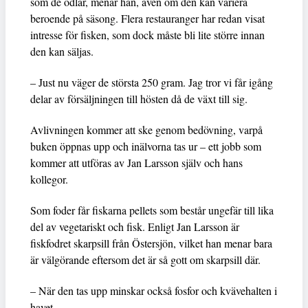
som de odlar, menar han, även om den kan variera
beroende på säsong. Flera restauranger har redan visat
intresse för fisken, som dock måste bli lite större innan
den kan säljas.
– Just nu väger de största 250 gram. Jag tror vi får igång
delar av försäljningen till hösten då de växt till sig.
Avlivningen kommer att ske genom bedövning, varpå
buken öppnas upp och inälvorna tas ur – ett jobb som
kommer att utföras av Jan Larsson själv och hans
kollegor.
Som foder får fiskarna pellets som består ungefär till lika
del av vegetariskt och fisk. Enligt Jan Larsson är
fiskfodret skarpsill från Östersjön, vilket han menar bara
är välgörande eftersom det är så gott om skarpsill där.
– När den tas upp minskar också fosfor och kvävehalten i
havet.