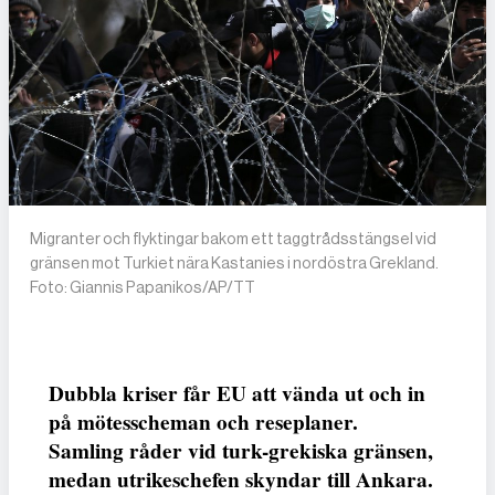
Migranter och flyktingar bakom ett taggtrådsstängsel vid
gränsen mot Turkiet nära Kastanies i nordöstra Grekland.
Foto: Giannis Papanikos/AP/TT
Dubbla kriser får EU att vända ut och in
på mötesscheman och reseplaner.
Samling råder vid turk-grekiska gränsen,
medan utrikeschefen skyndar till Ankara.