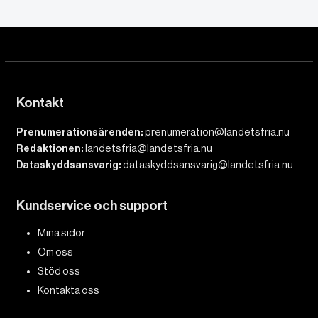
Kontakt
Prenumerationsärenden:
prenumeration@landetsfria.nu
Redaktionen:
landetsfria@landetsfria.nu
Dataskyddsansvarig:
dataskyddsansvarig@landetsfria.nu
Kundservice och support
Mina sidor
Om oss
Stöd oss
Kontakta oss