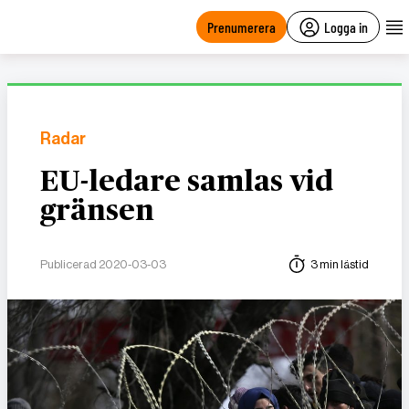
main
content
Prenumerera
Logga in
Radar
EU-ledare samlas vid
gränsen
Publicerad 2020-03-03
3 min lästid