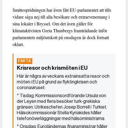
Smittospridningen har även fått EU-parlamentet att tills
vidare säga nej till alla besökare och extraevenemang i
sina lokaler i Bryssel. Om det även gäller för
klimataktivisten Greta Thunbergs framträdande inför
parlamentets miljöutskott på onsdagen är dock fortsatt
oklart.
Krisresor och krismöten i EU
Här är några av veckans extrainsatta resor och
möten i EU på grund av flyktingkrisen och
coronaviruset:
* Tisdag: Kommissionsordförande Ursula von
der Leyen med flera besöker turk-grekiska
gränsen. Utrikeschefen Josep Borrell i Turkiet.
Hälsokommissionär Stella Kyriakides håller
telefonöverläggningar med hälsoministrarna.
* Onsdag: Euroländernas finansministrar håller