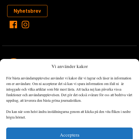
Nyhetsbrev
Vi använder kakor
För bästa användarupplevelse använder vi kakor där vi lagrar och läser in information
Landets Fria Tidning är en nyhetstidning med bred bevakning av
om er användare. Om ni accepterar det så kan vi spara information om ifall ni är
det viktigaste som händer lokalt och globalt och med fokus på
inloggade och vilka artiklar som blir mest lästa. Att tacka nej kan påverka vissa
funktioner och användarupplevelsen. Det gör det också svårare för oss att bedriva vårt
omställningsrörelsen. En omställning till ett hållbart samhälle går
uppdrag, att leverera den bästa gröna journalistiken.
både via starka och lika rättigheter för alla människor, minskade
ekonomiska och sociala klyftor, samt utrymme för allt levande att
Du kan när som helst ändra inställningarna genom att klicka på den vita fliken i nedre
utvecklas och frodas.
högra hörnet.
Acceptera