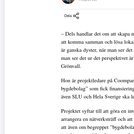
Dela
– Dels handlar det om att skapa nå
att komma samman och lösa lokal
är ganska dyster, när man ser det
man ser det ur det perspektivet ä
Grönvall.
Hon är projektledare på Coompani
bygdebolag” som fick finansiering
även SLU och Hela Sverige ska l
Projektet syftar till att göra en i
arrangera en nätverksträff och a
att även om begreppet ”bygdebolag”