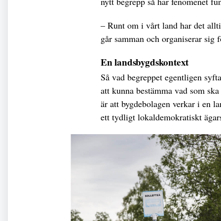
nytt begrepp så har fenomenet fun
– Runt om i vårt land har det allt
går samman och organiserar sig fö
En landsbygdskontext
Så vad begreppet egentligen syfta
att kunna bestämma vad som ska i
är att bygdebolagen verkar i en la
ett tydligt lokaldemokratiskt ägar