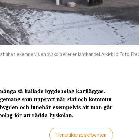
ighet, exempelvis en byskola eller en lanthandel. Arkivbild. Foto: Fre
s många så kallade bygdebolag kartläggas.
gagemang som uppstått när stat och kommun
sbygden och innebär exempelvis att man går
bolag för att rädda byskolan.
Fler artiklar av skribenten