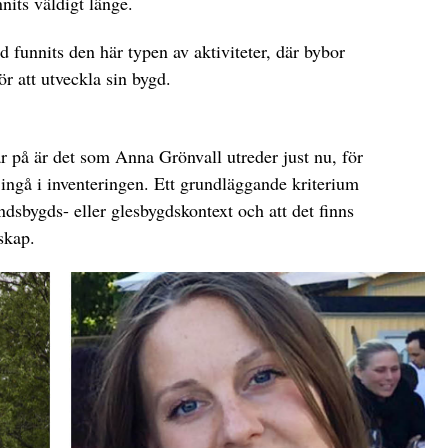
nits väldigt länge.
id funnits den här typen av aktiviteter, där bybor
r att utveckla sin bygd.
r på är det som Anna Grönvall utreder just nu, för
ngå i inventeringen. Ett grundläggande kriterium
ndsbygds- eller glesbygdskontext och att det finns
skap.