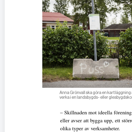
Anna Grönvall ska göra en kartläggning 
verka i en landsbygds- eller glesbygdsko
– Skillnaden mot ideella föreninga
eller avser att bygga upp, ett stö
olika typer av verksamheter.