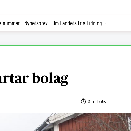
la nummer
Nyhetsbrev
Om Landets Fria Tidning
artar bolag
8 min lästid