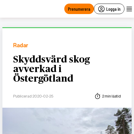
main
content
Prenumerera
Logga in
Radar
Skyddsvärd skog
avverkad i
Östergötland
Publicerad 2020-02-25
2 min lästid