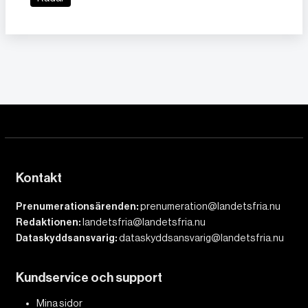
Kontakt
Prenumerationsärenden:
prenumeration@landetsfria.nu
Redaktionen:
landetsfria@landetsfria.nu
Dataskyddsansvarig:
dataskyddsansvarig@landetsfria.nu
Kundservice och support
Mina sidor