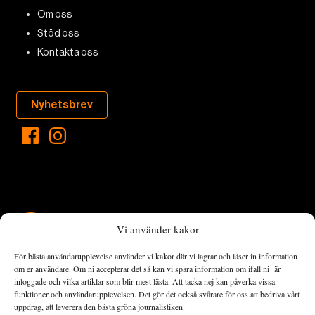
Om oss
Stöd oss
Kontakta oss
Nyhetsbrev
Vi använder kakor
För bästa användarupplevelse använder vi kakor där vi lagrar och läser in information
Landets Fria Tidning är en nyhetstidning med bred bevakning av
om er användare. Om ni accepterar det så kan vi spara information om ifall ni är
det viktigaste som händer lokalt och globalt och med fokus på
inloggade och vilka artiklar som blir mest lästa. Att tacka nej kan påverka vissa
funktioner och användarupplevelsen. Det gör det också svårare för oss att bedriva vårt
omställningsrörelsen. En omställning till ett hållbart samhälle går
uppdrag, att leverera den bästa gröna journalistiken.
både via starka och lika rättigheter för alla människor, minskade