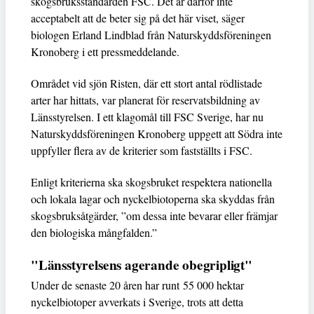
skogsbruksstandarden FSC. Det är därför inte
acceptabelt att de beter sig på det här viset, säger
biologen Erland Lindblad från Naturskyddsföreningen
Kronoberg i ett pressmeddelande.
Området vid sjön Risten, där ett stort antal rödlistade
arter har hittats, var planerat för reservatsbildning av
Länsstyrelsen. I ett klagomål till FSC Sverige, har nu
Naturskyddsföreningen Kronoberg uppgett att Södra inte
uppfyller flera av de kriterier som fastställts i FSC.
Enligt kriterierna ska skogsbruket respektera nationella
och lokala lagar och nyckelbiotoperna ska skyddas från
skogsbruksåtgärder, ”om dessa inte bevarar eller främjar
den biologiska mångfalden.”
"Länsstyrelsens agerande obegripligt"
Under de senaste 20 åren har runt 55 000 hektar
nyckelbiotoper avverkats i Sverige, trots att detta