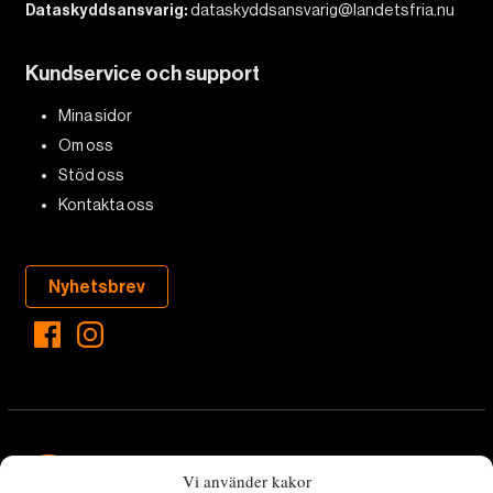
Dataskyddsansvarig:
dataskyddsansvarig@landetsfria.nu
Kundservice och support
Mina sidor
Om oss
Stöd oss
Kontakta oss
Nyhetsbrev
Vi använder kakor