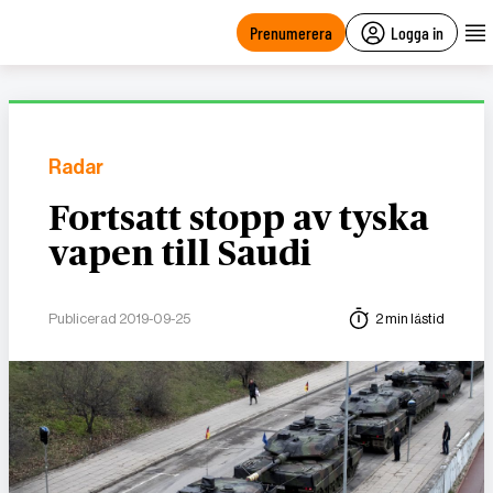
main
content
Prenumerera
Logga in
Radar
Fortsatt stopp av tyska
vapen till Saudi
Publicerad 2019-09-25
2 min lästid