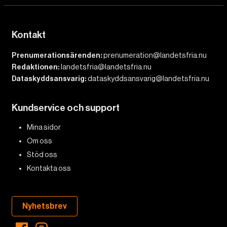
Kontakt
Prenumerationsärenden:
prenumeration@landetsfria.nu
Redaktionen:
landetsfria@landetsfria.nu
Dataskyddsansvarig:
dataskyddsansvarig@landetsfria.nu
Kundservice och support
Mina sidor
Om oss
Stöd oss
Kontakta oss
Nyhetsbrev