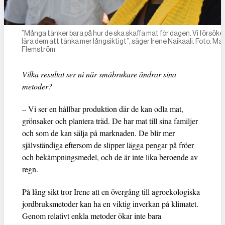
”Många tänker bara på hur de ska skaffa mat för dagen. Vi försöke
lära dem att tänka mer långsiktigt”, säger Irene Naikaali. Foto: Mal
Flemström
Vilka resultat ser ni när småbrukare ändrar sina
metoder?
– Vi ser en hållbar produktion där de kan odla mat,
grönsaker och plantera träd. De har mat till sina familjer
och som de kan sälja på marknaden. De blir mer
självständiga eftersom de slipper lägga pengar på fröer
och bekämpningsmedel, och de är inte lika beroende av
regn.
På lång sikt tror Irene att en övergång till agroekologiska
jordbruksmetoder kan ha en viktig inverkan på klimatet.
Genom relativt enkla metoder ökar inte bara