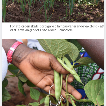
För att jorden ska bli bördigare tillämpas varierande växtföljd – att 
år till år växla grödor. Foto: Malin Flemström