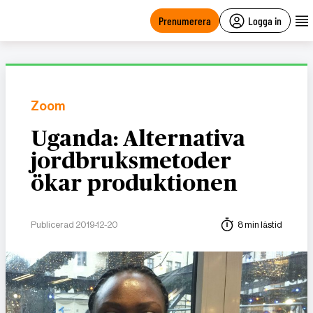
main
content
Prenumerera
Logga in
Zoom
Uganda: Alternativa
jordbruksmetoder
ökar produktionen
Publicerad 2019-12-20
8 min lästid