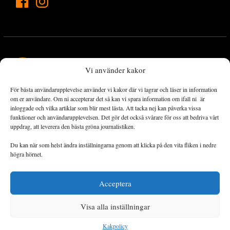
Vi använder kakor
För bästa användarupplevelse använder vi kakor där vi lagrar och läser in information
Landets Fria Tidning är en nyhetstidning med bred bevakning av
om er användare. Om ni accepterar det så kan vi spara information om ifall ni är
det viktigaste som händer lokalt och globalt och med fokus på
inloggade och vilka artiklar som blir mest lästa. Att tacka nej kan påverka vissa
funktioner och användarupplevelsen. Det gör det också svårare för oss att bedriva vårt
omställningsrörelsen. En omställning till ett hållbart samhälle går
uppdrag, att leverera den bästa gröna journalistiken.
både via starka och lika rättigheter för alla människor, minskade
ekonomiska och sociala klyftor, samt utrymme för allt levande att
Du kan när som helst ändra inställningarna genom att klicka på den vita fliken i nedre
utvecklas och frodas.
högra hörnet.
Acceptera
Personuppgiftsbehandling och cookies
Sidkarta
Visa alla inställningar
© 2014–2026 Landets Fria
Kakpolicy