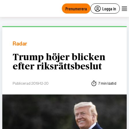
main
content
Prenumerera
Logga in
Radar
Trump höjer blicken
efter riksrättsbeslut
Publicerad 2019-12-20
7 min lästid