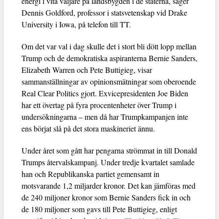
energi i vita väljare på landsbygden i de staterna, säger
Dennis Goldford, professor i statsvetenskap vid Drake
University i Iowa, på telefon till TT.
Om det var val i dag skulle det i stort bli dött lopp mellan
Trump och de demokratiska aspiranterna Bernie Sanders,
Elizabeth Warren och Pete Buttigieg, visar
sammanställningar av opinionsmätningar som oberoende
Real Clear Politics gjort. Exvicepresidenten Joe Biden
har ett övertag på fyra procentenheter över Trump i
undersökningarna – men då har Trumpkampanjen inte
ens börjat slå på det stora maskineriet ännu.
Under året som gått har pengarna strömmat in till Donald
Trumps återvalskampanj. Under tredje kvartalet samlade
han och Republikanska partiet gemensamt in
motsvarande 1,2 miljarder kronor. Det kan jämföras med
de 240 miljoner kronor som Bernie Sanders fick in och
de 180 miljoner som gavs till Pete Buttigieg, enligt