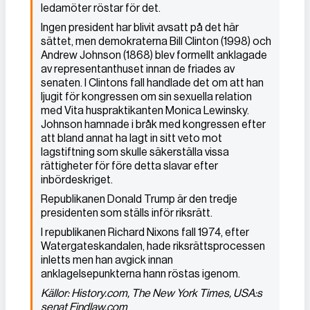
ledamöter röstar för det.
Ingen president har blivit avsatt på det här
sättet, men demokraterna Bill Clinton (1998) och
Andrew Johnson (1868) blev formellt anklagade
av representanthuset innan de friades av
senaten. I Clintons fall handlade det om att han
ljugit för kongressen om sin sexuella relation
med Vita huspraktikanten Monica Lewinsky.
Johnson hamnade i bråk med kongressen efter
att bland annat ha lagt in sitt veto mot
lagstiftning som skulle säkerställa vissa
rättigheter för före detta slavar efter
inbördeskriget.
Republikanen Donald Trump är den tredje
presidenten som ställs inför riksrätt.
I republikanen Richard Nixons fall 1974, efter
Watergateskandalen, hade riksrättsprocessen
inletts men han avgick innan
anklagelsepunkterna hann röstas igenom.
Källor: History.com, The New York Times, USA:s
senat Findlaw.com