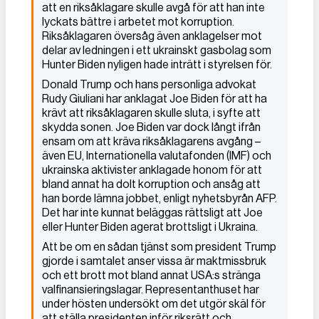
att en riksåklagare skulle avgå för att han inte
lyckats bättre i arbetet mot korruption.
Riksåklagaren översåg även anklagelser mot
delar av ledningen i ett ukrainskt gasbolag som
Hunter Biden nyligen hade inträtt i styrelsen för.
Donald Trump och hans personliga advokat
Rudy Giuliani har anklagat Joe Biden för att ha
krävt att riksåklagaren skulle sluta, i syfte att
skydda sonen. Joe Biden var dock långt ifrån
ensam om att kräva riksåklagarens avgång –
även EU, Internationella valutafonden (IMF) och
ukrainska aktivister anklagade honom för att
bland annat ha dolt korruption och ansåg att
han borde lämna jobbet, enligt nyhetsbyrån AFP.
Det har inte kunnat beläggas rättsligt att Joe
eller Hunter Biden agerat brottsligt i Ukraina.
Att be om en sådan tjänst som president Trump
gjorde i samtalet anser vissa är maktmissbruk
och ett brott mot bland annat USA:s stränga
valfinansieringslagar. Representanthuset har
under hösten undersökt om det utgör skäl för
att ställa presidenten inför riksrätt och