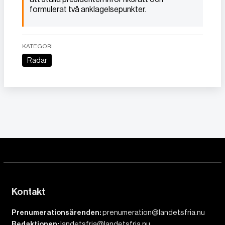
formulerat två anklagelsepunkter.
KATEGORI
Radar
Kontakt
Prenumerationsärenden:
prenumeration@landetsfria.nu
Redaktionen:
landetsfria@landetsfria.nu