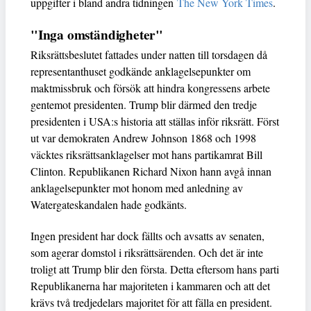
uppgifter i bland andra tidningen
The New York Times
.
"Inga omständigheter"
Riksrättsbeslutet fattades under natten till torsdagen då
representanthuset godkände anklagelsepunkter om
maktmissbruk och försök att hindra kongressens arbete
gentemot presidenten. Trump blir därmed den tredje
presidenten i USA:s historia att ställas inför riksrätt. Först
ut var demokraten Andrew Johnson 1868 och 1998
väcktes riksrättsanklagelser mot hans partikamrat Bill
Clinton. Republikanen Richard Nixon hann avgå innan
anklagelsepunkter mot honom med anledning av
Watergateskandalen hade godkänts.
Ingen president har dock fällts och avsatts av senaten,
som agerar domstol i riksrättsärenden. Och det är inte
troligt att Trump blir den första. Detta eftersom hans parti
Republikanerna har majoriteten i kammaren och att det
krävs två tredjedelars majoritet för att fälla en president.