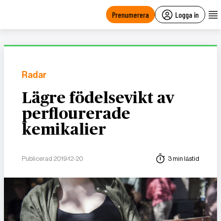
main
content
Prenumerera
Logga in
Radar
Lägre födelsevikt av
perflourerade
kemikalier
Publicerad 2019-12-20
3 min lästid