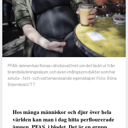
PFAS-ämnen kan finnas i dricksvattnet om det läckt ut från
brandsläckningsskum, och även i många produkter som har
smuts-, fett- och vattenavvisande egenskaper. Foto: Stina
Stjernkvist/TT
Hos många människor och djur över hela
världen kan man i dag hitta perflourerade
ämnen, PFAS, i blodet. Det är en grupp