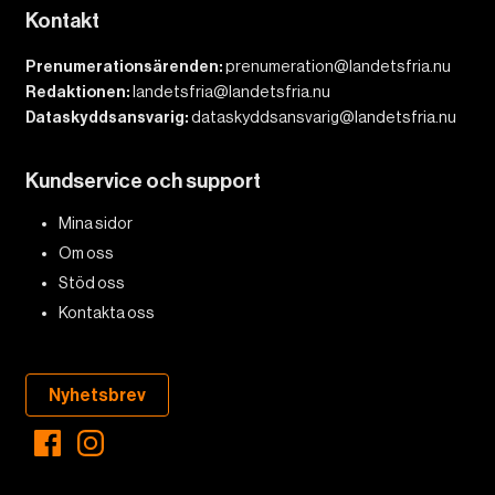
Kontakt
Prenumerationsärenden:
prenumeration@landetsfria.nu
Redaktionen:
landetsfria@landetsfria.nu
Dataskyddsansvarig:
dataskyddsansvarig@landetsfria.nu
Kundservice och support
Mina sidor
Om oss
Stöd oss
Kontakta oss
Nyhetsbrev