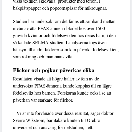
vissa textilier, skidvalla, produkter med teflon, i
bakplåtspapper och popcornspåsar för mikrougnar.
Studien har undersökt om det fanns ett samband mellan
nivån av åtta PFAS-ämnen i blodet hos över 1500
gravida kvinnor och födelsevikten hos deras barn, i den
så kallade SELMA-studien. I analyserna togs även
hänsyn till andra faktorer som kan påverka födelsevikten,
som rökning och mammans vikt.
Flickor och pojkar påverkas olika
Resultaten visade att högre halter av fem av de
undersökta PFAS-ämnena kunde kopplas till en lägre
födelsevikt hos barnen. Forskarna kunde också se att
påverkan var starkare för flickor.
– Vi är inte förvånade över dessa resultat, säger doktor
Sverre Wikström, barnläkare knuten till Örebro
universitet och ansvarig för delstudien, i ett