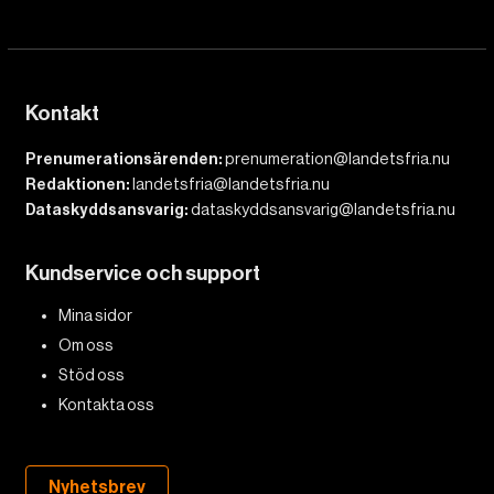
Kontakt
Prenumerationsärenden:
prenumeration@landetsfria.nu
Redaktionen:
landetsfria@landetsfria.nu
Dataskyddsansvarig:
dataskyddsansvarig@landetsfria.nu
Kundservice och support
Mina sidor
Om oss
Stöd oss
Kontakta oss
Nyhetsbrev