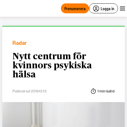
main
content
Prenumerera
Logga in
Radar
Nytt centrum för
kvinnors psykiska
hälsa
Publicerad 2019-12-13
1 min lästid