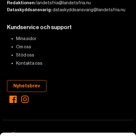
Redaktionen:
landetsfria@landetsfria.nu
Dataskyddsansvarig:
dataskyddsansvarig@landetsfria.nu
Kundservice och support
Mina sidor
Om oss
Stöd oss
Kontakta oss
Nyhetsbrev