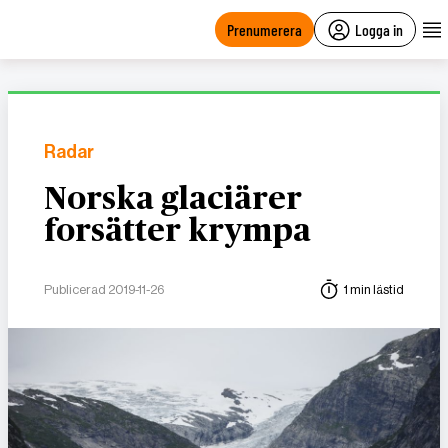
main
content
Prenumerera
Logga in
Radar
Norska glaciärer
forsätter krympa
Publicerad 2019-11-26
1 min lästid