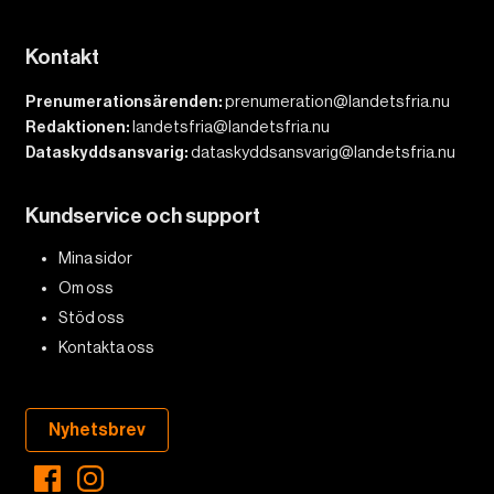
Kontakt
Prenumerationsärenden:
prenumeration@landetsfria.nu
Redaktionen:
landetsfria@landetsfria.nu
Dataskyddsansvarig:
dataskyddsansvarig@landetsfria.nu
Kundservice och support
Mina sidor
Om oss
Stöd oss
Kontakta oss
Nyhetsbrev