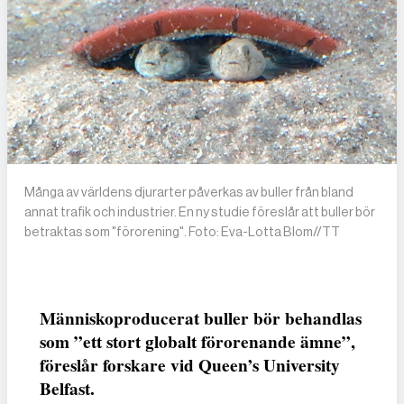
Många av världens djurarter påverkas av buller från bland
annat trafik och industrier. En ny studie föreslår att buller bör
betraktas som "förorening". Foto: Eva-Lotta Blom//TT
Människoproducerat buller bör behandlas
som ”ett stort globalt förorenande ämne”,
föreslår forskare vid Queen’s University
Belfast.