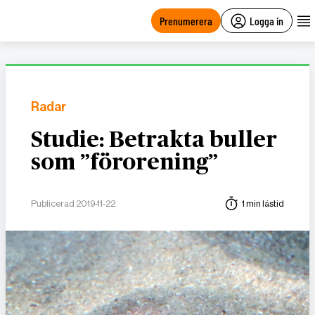
main
content
Prenumerera
Logga in
Radar
Studie: Betrakta buller
som ”förorening”
Publicerad 2019-11-22
1 min lästid