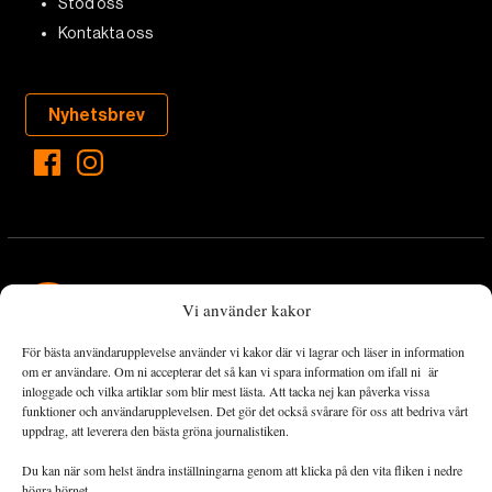
Stöd oss
Kontakta oss
Nyhetsbrev
Vi använder kakor
För bästa användarupplevelse använder vi kakor där vi lagrar och läser in information
Landets Fria Tidning är en nyhetstidning med bred bevakning av
om er användare. Om ni accepterar det så kan vi spara information om ifall ni är
det viktigaste som händer lokalt och globalt och med fokus på
inloggade och vilka artiklar som blir mest lästa. Att tacka nej kan påverka vissa
funktioner och användarupplevelsen. Det gör det också svårare för oss att bedriva vårt
omställningsrörelsen. En omställning till ett hållbart samhälle går
uppdrag, att leverera den bästa gröna journalistiken.
både via starka och lika rättigheter för alla människor, minskade
ekonomiska och sociala klyftor, samt utrymme för allt levande att
Du kan när som helst ändra inställningarna genom att klicka på den vita fliken i nedre
utvecklas och frodas.
högra hörnet.