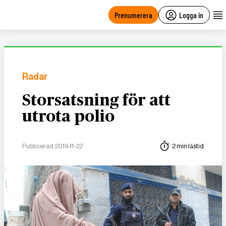
main
content
Prenumerera
Logga in
Radar
Storsatsning för att
utrota polio
Publicerad 2019-11-22
2 min lästid