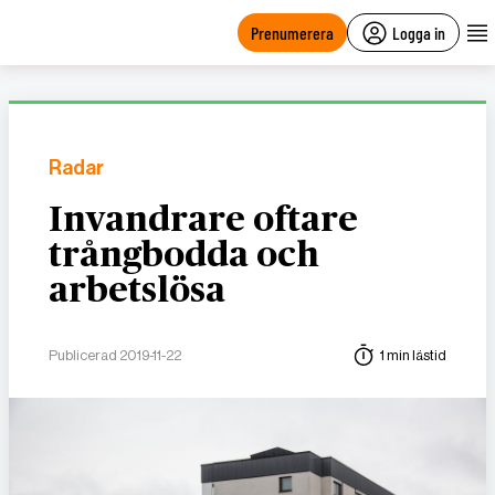
main
content
Prenumerera
Logga in
Radar
Invandrare oftare
trångbodda och
arbetslösa
Publicerad 2019-11-22
1 min lästid