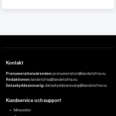
Kontakt
Prenumerationsärenden:
prenumeration@landetsfria.nu
Redaktionen:
landetsfria@landetsfria.nu
Dataskyddsansvarig:
dataskyddsansvarig@landetsfria.nu
Kundservice och support
Mina sidor