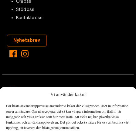
Om oss
Stöd oss
Kontakta oss
Nyhetsbrev
Vi använder kakor
För bästa användarupplevelse använder vi kakor där vi lagrar och läser in information
Landets Fria Tidning är en nyhetstidning med bred bevakning av
om er användare. Om ni accepterar det så kan vi spara information om ifall ni är
det viktigaste som händer lokalt och globalt och med fokus på
inloggade och vilka artiklar som blir mest lästa. Att tacka nej kan påverka vissa
funktioner och användarupplevelsen. Det gör det också svårare för oss att bedriva vårt
omställningsrörelsen. En omställning till ett hållbart samhälle går
uppdrag, att leverera den bästa gröna journalistiken.
både via starka och lika rättigheter för alla människor, minskade