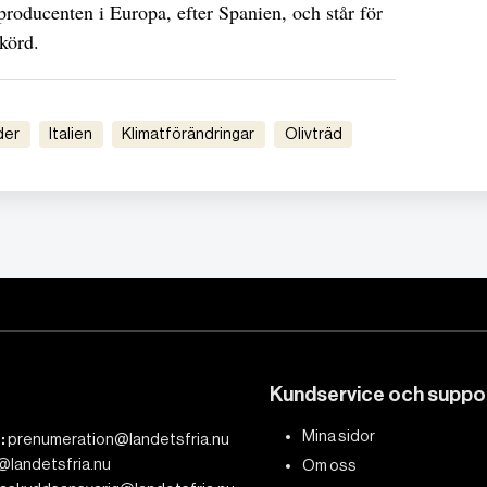
jeproducenten i Europa, efter Spanien, och står för
skörd.
der
Italien
Klimatförändringar
Olivträd
Kundservice och suppo
Mina sidor
:
prenumeration@landetsfria.nu
@landetsfria.nu
Om oss