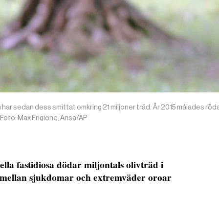
och har sedan dess smittat omkring 21 miljoner träd. År 2015 målades röd
 Foto: Max Frigione, Ansa/AP
lla fastidiosa dödar miljontals olivträd i
n mellan sjukdomar och extremväder oroar