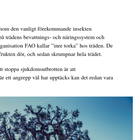
enom den vanligt förekommande insekten
g på trädens bevattnings- och näringssystem och
ganisation FAO kallar ”inre torka” hos träden. De
frukten dör, och sedan skrumpnar hela trädet.
att stoppa sjukdomsutbrotten är att
när ett angrepp väl har upptäcks kan det redan vara