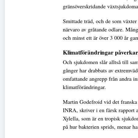
gränsöverskridande växtsjukdoma
Smittade träd, och de som växter i
närvaro av gråtande odlare. Många
och minst ett är över 3 000 år ga
Klimatförändringar påverka
Och sjukdomen slår alltså till sa
gånger har drabbats av extremväde
omfattande angrepp från andra ins
klimatförändringar.
Martin Godefroid vid det franska n
INRA, skriver i en färsk rapport
Xylella, som är en tropisk sjukdo
på hur bakterien sprids, menar ha