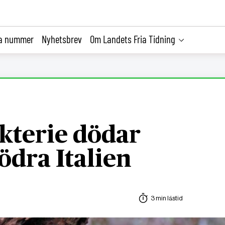
la nummer
Nyhetsbrev
Om Landets Fria Tidning
kterie dödar
södra Italien
3 min lästid