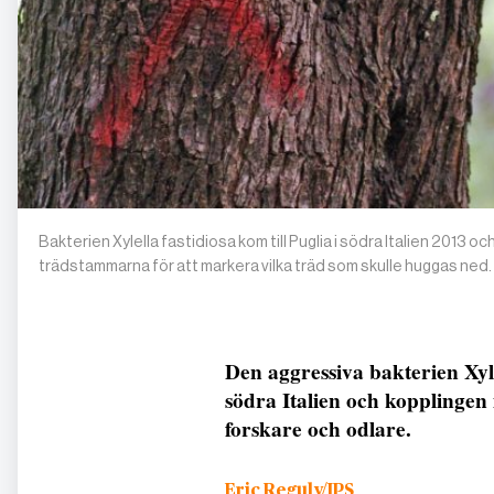
Bakterien Xylella fastidiosa kom till Puglia i södra Italien 2013 
trädstammarna för att markera vilka träd som skulle huggas ned.
Den aggressiva bakterien Xyle
södra Italien och kopplinge
forskare och odlare.
Eric Reguly/IPS