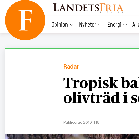
main
content
Opinion
Nyheter
Energi
Al
Radar
Tropisk ba
olivträd i 
Publicerad 2019-11-19