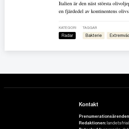
Italien är den näst största olivol
en fjärdedel av kontinentens oliv
KATEGORI
TAGGAR
Radar
Bakterie
Extremvä
Kontakt
Prenumerationsärenden
Redaktionen:
landetsfria