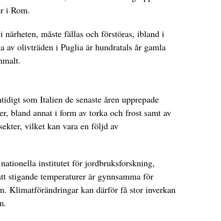
r i Rom.
 närheten, måste fällas och förstöras, ibland i
 av olivträden i Puglia är hundratals år gamla
mmalt.
r
mtidigt som Italien de senaste åren upprepade
r, bland annat i form av torka och frost samt av
ekter, vilket kan vara en följd av
ationella institutet för jordbruksforskning,
 att stigande temperaturer är gynnsamma för
m. Klimatförändringar kan därför få stor inverkan
n.