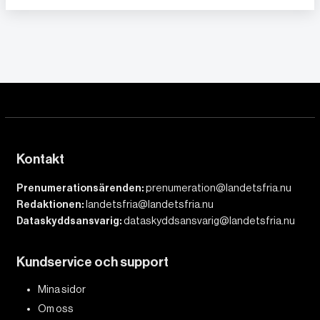
Kontakt
Prenumerationsärenden:
prenumeration@landetsfria.nu
Redaktionen:
landetsfria@landetsfria.nu
Dataskyddsansvarig:
dataskyddsansvarig@landetsfria.nu
Kundservice och support
Mina sidor
Om oss