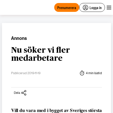
main
content
Prenumerera
Logga in
Annons
Nu söker vi fler
medarbetare
Publicerad 2019-11-19
4 min lästid
Dela
Vill du vara med i bygget av Sveriges största