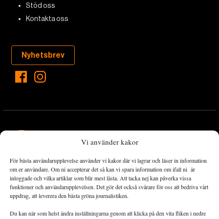
Stöd oss
Kontakta oss
Nyhetsbrev
Vi använder kakor
För bästa användarupplevelse använder vi kakor där vi lagrar och läser in information
Landets Fria Tidning är en nyhetstidning med bred bevakning av
om er användare. Om ni accepterar det så kan vi spara information om ifall ni är
det viktigaste som händer lokalt och globalt och med fokus på
inloggade och vilka artiklar som blir mest lästa. Att tacka nej kan påverka vissa
funktioner och användarupplevelsen. Det gör det också svårare för oss att bedriva vårt
omställningsrörelsen. En omställning till ett hållbart samhälle går
uppdrag, att leverera den bästa gröna journalistiken.
både via starka och lika rättigheter för alla människor, minskade
ekonomiska och sociala klyftor, samt utrymme för allt levande att
Du kan när som helst ändra inställningarna genom att klicka på den vita fliken i nedre