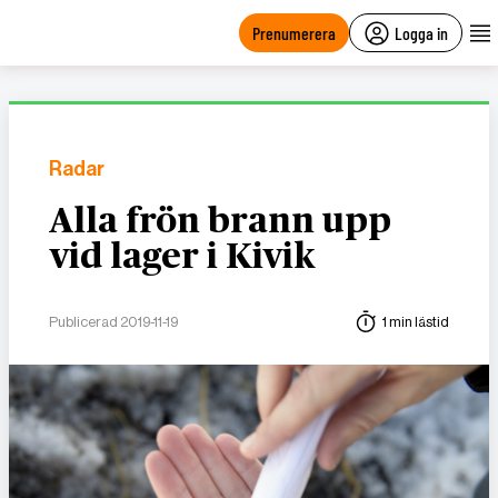
main
content
Prenumerera
Logga in
Radar
Alla frön brann upp
vid lager i Kivik
Publicerad 2019-11-19
1 min lästid