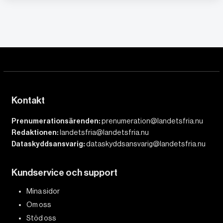
Kontakt
Prenumerationsärenden:
prenumeration@landetsfria.nu
Redaktionen:
landetsfria@landetsfria.nu
Dataskyddsansvarig:
dataskyddsansvarig@landetsfria.nu
Kundservice och support
Mina sidor
Om oss
Stöd oss