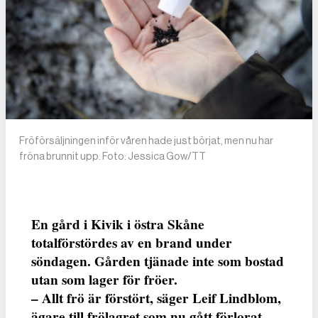
Fröförsäljningen inför våren hade just börjat, men nu har
fröna brunnit upp. Foto: Jessica Gow/TT
En gård i Kivik i östra Skåne
totalförstördes av en brand under
söndagen. Gården tjänade inte som bostad
utan som lager för fröer.
– Allt frö är förstört, säger Leif Lindblom,
ägare till frölagret som nu gått förlorat.