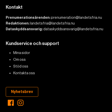
Kontakt
Prenumerationsärenden:
prenumeration@landetsfria.nu
Redaktionen:
landetsfria@landetsfria.nu
Dataskyddsansvarig:
dataskyddsansvarig@landetsfria.nu
Kundservice och support
Mina sidor
Om oss
Stöd oss
Kontakta oss
Nyhetsbrev