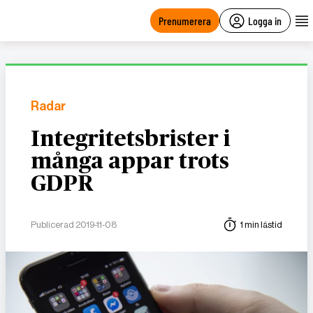
main
content
Prenumerera
Logga in
Radar
Integritetsbrister i
många appar trots
GDPR
Publicerad 2019-11-08
1 min lästid