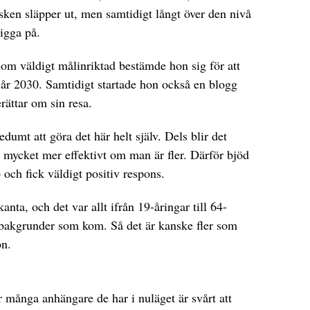
ken släpper ut, men samtidigt långt över den nivå
ligga på.
som väldigt målinriktad bestämde hon sig för att
itt år 2030. Samtidigt startade hon också en blogg
erättar om sin resa.
edumt att göra det här helt själv. Dels blir det
så mycket mer effektivt om man är fler. Därför bjöd
op och fick väldigt positiv respons.
nta, och det var allt ifrån 19-åringar till 64-
bakgrunder som kom. Så det är kanske fler som
on.
r många anhängare de har i nuläget är svårt att