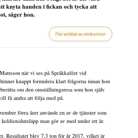
att knyta handen i fickan och tycka att
t, säger hon.
Fler artiklar av skribenten
 Mattsson när vi ses på Språkkaféet vid
 hinner knappt formulera klart frågorna innan hon
t berätta om den omställningsresa som hon själv
ill få andra att följa med på.
vember förra året använde en av de tjänster som
et koldioxidutsläpp man gör av med under ett år.
. Resultatet blev 7,3 ton för år 2017, vilket är