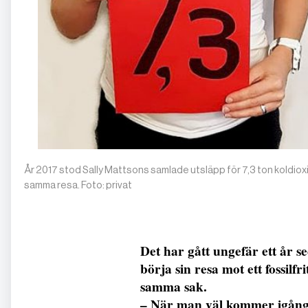
År 2017 stod Sally Mattsons samlade utsläpp för 7,3 ton koldioxid, 
samma resa. Foto: privat
Det har gått ungefär ett år s
börja sin resa mot ett fossilfrit
samma sak.
– När man väl kommer igång 