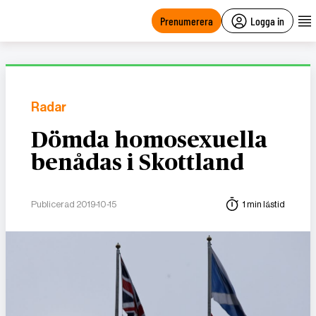
main
content
Prenumerera
Logga in
Radar
Dömda homosexuella
benådas i Skottland
Publicerad 2019-10-15
1 min lästid