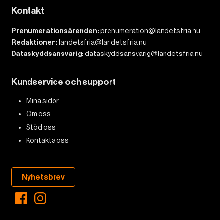
Kontakt
Prenumerationsärenden:
prenumeration@landetsfria.nu
Redaktionen:
landetsfria@landetsfria.nu
Dataskyddsansvarig:
dataskyddsansvarig@landetsfria.nu
Kundservice och support
Mina sidor
Om oss
Stöd oss
Kontakta oss
Nyhetsbrev