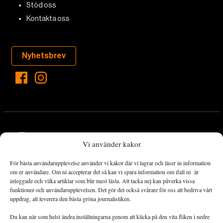
Stöd oss
Kontakta oss
Nyhetsbrev
Vi använder kakor
För bästa användarupplevelse använder vi kakor där vi lagrar och läser in information
Landets Fria Tidning är en nyhetstidning med bred bevakning av
om er användare. Om ni accepterar det så kan vi spara information om ifall ni är
det viktigaste som händer lokalt och globalt och med fokus på
inloggade och vilka artiklar som blir mest lästa. Att tacka nej kan påverka vissa
funktioner och användarupplevelsen. Det gör det också svårare för oss att bedriva vårt
omställningsrörelsen. En omställning till ett hållbart samhälle går
uppdrag, att leverera den bästa gröna journalistiken.
både via starka och lika rättigheter för alla människor, minskade
ekonomiska och sociala klyftor, samt utrymme för allt levande att
Du kan när som helst ändra inställningarna genom att klicka på den vita fliken i nedre