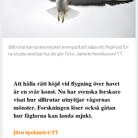
Silltrutar kan spara mycket energi på att välja rätt flyghöjd. En
ny studie avslöjar hur de gör. Foto: Janerik Henriksson/TT
Att hålla rätt höjd vid flygning över havet
är en svår konst. Nu har svenska forskare
visat hur silltrutar utnyttjar vågornas
mönster. Forskningen löser också gåtan
hur fåglarna kan landa mjukt.
Jörn Spolander/TT