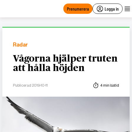
main
content
Prenumerera
Logga in
Radar
Vågorna hjälper truten
att hålla höjden
Publicerad 2019-10-11
4 min lästid