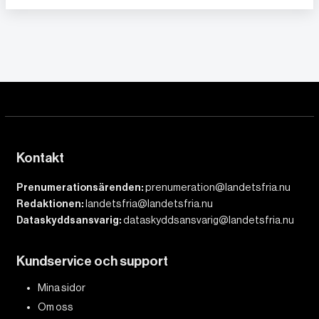
Kontakt
Prenumerationsärenden:
prenumeration@landetsfria.nu
Redaktionen:
landetsfria@landetsfria.nu
Dataskyddsansvarig:
dataskyddsansvarig@landetsfria.nu
Kundservice och support
Mina sidor
Om oss