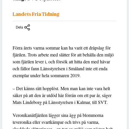
Landets Fria Tidning
Dela
Förra årets varma sommar kan ha varit ett dråpslag för
fjärilen. Trots arbete med slåtter för att behålla den miljö
som fjärilen lever i, och försök att hitta den med håvar
och fällor fann Länsstyrelsen i Småland inte ett enda
exemplar under hela sommaren 2019.
– Det känns rätt hopplöst. Men man kan inte vara helt
säker på att den är utdöd här förrän om ett par år, säger
Mats Lindeborg på Länsstyrelsen i Kalmar, till SVT.
Veronikanätfjärilen lägger sina ägg på blommorna
teveronika eller svartkämpar och trivs på varma,
skyddade slåtterängar – en typ av miljö som nästan helt