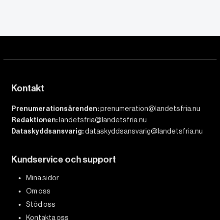
Kontakt
Prenumerationsärenden:
prenumeration@landetsfria.nu
Redaktionen:
landetsfria@landetsfria.nu
Dataskyddsansvarig:
dataskyddsansvarig@landetsfria.nu
Kundservice och support
Mina sidor
Om oss
Stöd oss
Kontakta oss