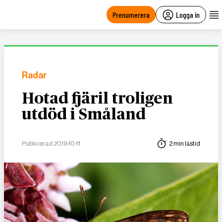
main
content
Prenumerera
Logga in
Radar
Hotad fjäril troligen
utdöd i Småland
Publicerad 2019-10-11
2 min lästid