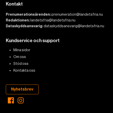
Kontakt
Prenumerationsärenden:
prenumeration@landetsfria.nu
Redaktionen:
landetsfria@landetsfria.nu
Dataskyddsansvarig:
dataskyddsansvarig@landetsfria.nu
Kundservice och support
Mina sidor
Om oss
Stöd oss
Kontakta oss
Nyhetsbrev