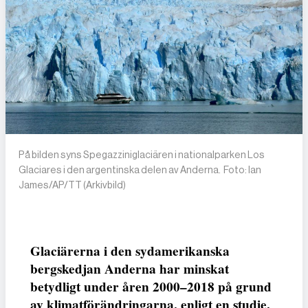
På bilden syns Spegazziniglaciären i nationalparken Los
Glaciares i den argentinska delen av Anderna. Foto: Ian
James/AP/TT (Arkivbild)
Glaciärerna i den sydamerikanska
bergskedjan Anderna har minskat
betydligt under åren 2000–2018 på grund
av klimatförändringarna, enligt en studie.