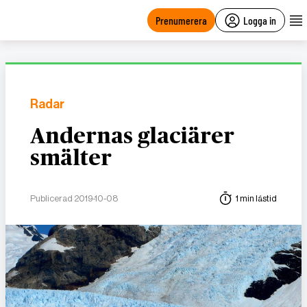
main
content
Prenumerera
Logga in
Radar
Andernas glaciärer
smälter
Publicerad 2019-10-08
1 min lästid