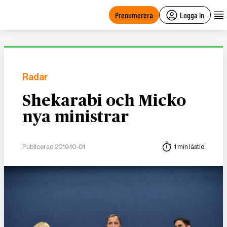
main
content
Prenumerera
Logga in
Radar
Shekarabi och Micko
nya ministrar
Publicerad 2019-10-01
1 min lästid