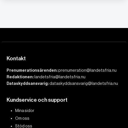
Kontakt
Prenumerationsärenden:
prenumeration@landetsfria.nu
Redaktionen:
landetsfria@landetsfria.nu
Dataskyddsansvarig:
dataskyddsansvarig@landetsfria.nu
Kundservice och support
Mina sidor
Om oss
Stöd oss