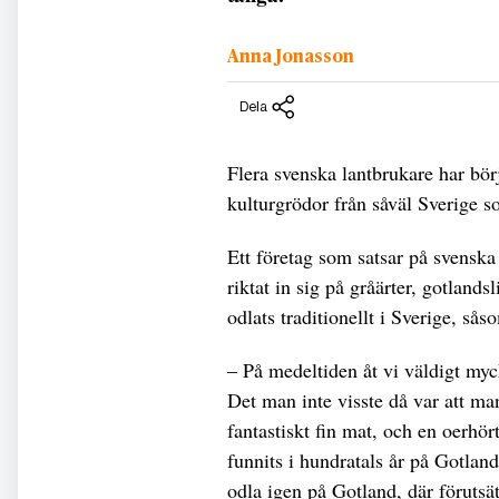
Anna Jonasson
Dela
Flera svenska lantbrukare har bö
kulturgrödor från såväl Sverige s
Ett företag som satsar på svensk
riktat in sig på gråärter, gotlands
odlats traditionellt i Sverige, så
– På medeltiden åt vi väldigt myc
Det man inte visste då var att ma
fantastiskt fin mat, och en oerhör
funnits i hundratals år på Gotlan
odla igen på Gotland, där förutsä