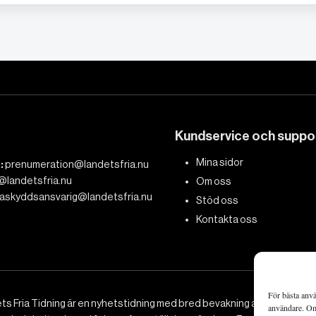
Kundservice och suppo
Mina sidor
:
prenumeration@landetsfria.nu
@landetsfria.nu
Om oss
askyddsansvarig@landetsfria.nu
Stöd oss
Kontakta oss
För bästa anvä
ts Fria Tidning är en nyhetstidning med bred bevakning av det viktig
användare. Om 