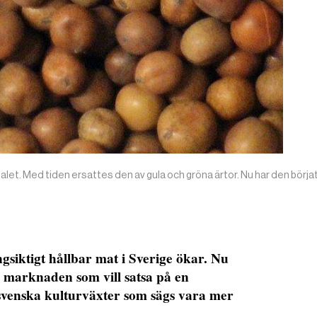
-talet. Med tiden ersattes den av gula och gröna ärtor. Nu har den börj
ångsiktigt hållbar mat i Sverige ökar. Nu
å marknaden som vill satsa på en
 svenska kulturväxter som sägs vara mer