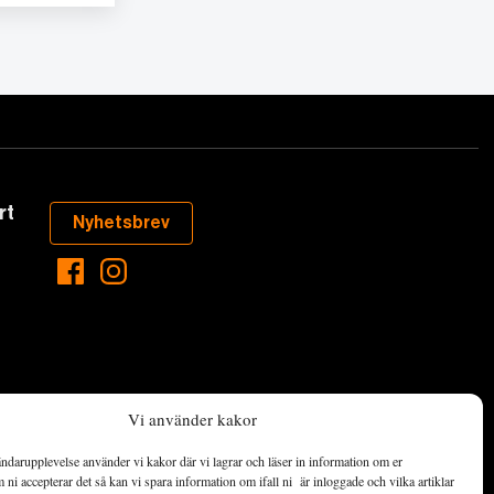
rt
Nyhetsbrev
Vi använder kakor
ndarupplevelse använder vi kakor där vi lagrar och läser in information om er
aste som händer
ni accepterar det så kan vi spara information om ifall ni är inloggade och vilka artiklar