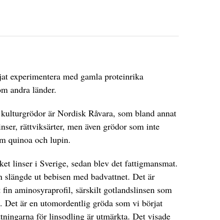
rjat experimentera med gamla proteinrika
om andra länder.
a kulturgrödor är Nordisk Råvara, som bland annat
linser, rättviksärter, men även grödor som inte
som quinoa och lupin.
ket linser i Sverige, sedan blev det fattigmansmat.
n slängde ut bebisen med badvattnet. Det är
t fin aminosyraprofil, särskilt gotlandslinsen som
d. Det är en utomordentlig gröda som vi börjat
ttningarna för linsodling är utmärkta. Det visade