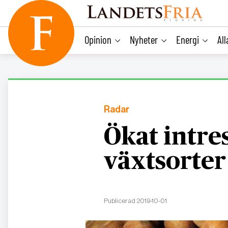
main
content
Opinion
Nyheter
Energi
Al
Radar
Ökat intre
växtsorter
Publicerad 2019-10-01