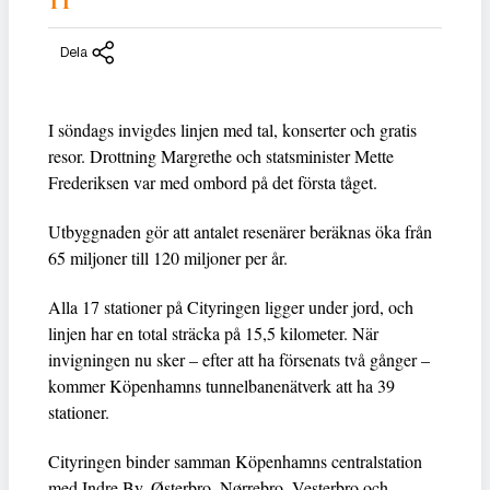
TT
Dela
I söndags invigdes linjen med tal, konserter och gratis
resor. Drottning Margrethe och statsminister Mette
Frederiksen var med ombord på det första tåget.
Utbyggnaden gör att antalet resenärer beräknas öka från
65 miljoner till 120 miljoner per år.
Alla 17 stationer på Cityringen ligger under jord, och
linjen har en total sträcka på 15,5 kilometer. När
invigningen nu sker – efter att ha försenats två gånger –
kommer Köpenhamns tunnelbanenätverk att ha 39
stationer.
Cityringen binder samman Köpenhamns centralstation
med Indre By, Østerbro, Nørrebro, Vesterbro och