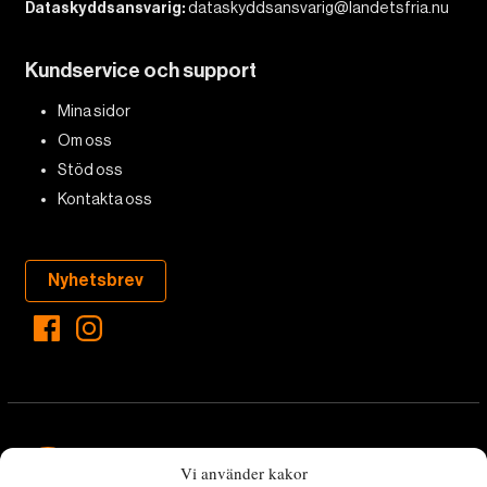
Dataskyddsansvarig:
dataskyddsansvarig@landetsfria.nu
Kundservice och support
Mina sidor
Om oss
Stöd oss
Kontakta oss
Nyhetsbrev
Vi använder kakor