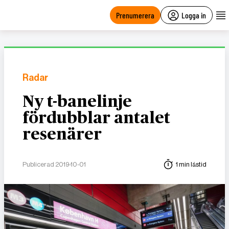
main
content
Prenumerera
Logga in
Radar
Ny t-banelinje
fördubblar antalet
resenärer
Publicerad 2019-10-01
1 min lästid