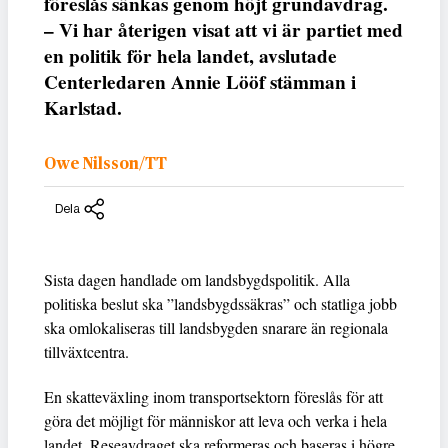
föreslås sänkas genom höjt grundavdrag.
– Vi har återigen visat att vi är partiet med
en politik för hela landet, avslutade
Centerledaren Annie Lööf stämman i
Karlstad.
Owe Nilsson/TT
Dela
Sista dagen handlade om landsbygdspolitik. Alla
politiska beslut ska ”landsbygdssäkras” och statliga jobb
ska omlokaliseras till landsbygden snarare än regionala
tillväxtcentra.
En skatteväxling inom transportsektorn föreslås för att
göra det möjligt för människor att leva och verka i hela
landet. Reseavdraget ska reformeras och baseras i högre