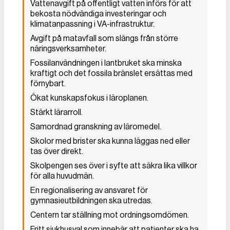
Vattenavgift på offentligt vatten införs för att
bekosta nödvändiga investeringar och
klimatanpassning i VA-infrastruktur.
Avgift på matavfall som slängs från större
näringsverksamheter.
Fossilanvändningen i lantbruket ska minska
kraftigt och det fossila bränslet ersättas med
förnybart.
Ökat kunskapsfokus i läroplanen.
Stärkt lärarroll.
Samordnad granskning av läromedel.
Skolor med brister ska kunna läggas ned eller
tas över direkt.
Skolpengen ses över i syfte att säkra lika villkor
för alla huvudmän.
En regionalisering av ansvaret för
gymnasieutbildningen ska utredas.
Centern tar ställning mot ordningsomdömen.
Fritt sjukhusval som innebär att patienter ska ha