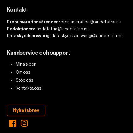
Kontakt
Prenumerationsärenden:
prenumeration@landetsfria.nu
Redaktionen:
landetsfria@landetsfria.nu
Dataskyddsansvarig:
dataskyddsansvarig@landetsfria.nu
Kundservice och support
Mina sidor
Om oss
Stöd oss
Kontakta oss
Nyhetsbrev