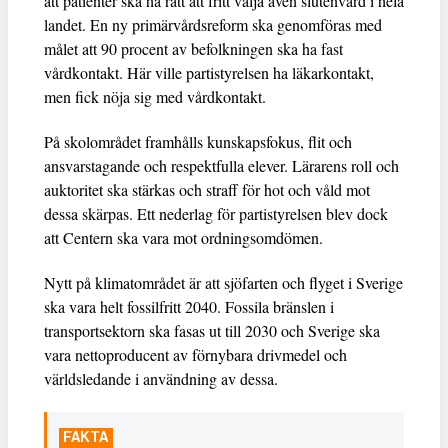
att patienter ska ha rätt att fritt välja även slutenvård i hela
landet. En ny primärvårdsreform ska genomföras med
målet att 90 procent av befolkningen ska ha fast
vårdkontakt. Här ville partistyrelsen ha läkarkontakt,
men fick nöja sig med vårdkontakt.
På skolområdet framhålls kunskapsfokus, flit och
ansvarstagande och respektfulla elever. Lärarens roll och
auktoritet ska stärkas och straff för hot och våld mot
dessa skärpas. Ett nederlag för partistyrelsen blev dock
att Centern ska vara mot ordningsomdömen.
Nytt på klimatområdet är att sjöfarten och flyget i Sverige
ska vara helt fossilfritt 2040. Fossila bränslen i
transportsektorn ska fasas ut till 2030 och Sverige ska
vara nettoproducent av förnybara drivmedel och
världsledande i användning av dessa.