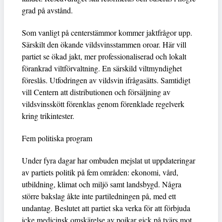
grad på avstånd.
Som vanligt på centerstämmor kommer jaktfrågor upp.
Särskilt den ökande vildsvinsstammen oroar. Här vill
partiet se ökad jakt, mer professionaliserad och lokalt
förankrad viltförvaltning. En särskild viltmyndighet
föreslås. Utfodringen av vildsvin ifrågasätts. Samtidigt
vill Centern att distributionen och försäljning av
vildsvinsskött förenklas genom förenklade regelverk
kring trikintester.
Fem politiska program
Under fyra dagar har ombuden mejslat ut uppdateringar
av partiets politik på fem områden: ekonomi, vård,
utbildning, klimat och miljö samt landsbygd. Några
större bakslag åkte inte partiledningen på, med ett
undantag. Beslutet att partiet ska verka för att förbjuda
icke medicinsk omskärelse av pojkar gick på tvärs mot