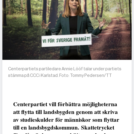
Centerpartiets partiledare Annie Lööf talar under partiets
stämma på CCC i Karlstad. Foto: Tommy Pedersen/TT
Centerpartiet vill förbättra möjligheterna
att flytta till landsbygden genom att skriva
av studieskulder för människor som flyttar
till en landsbygdskommun. Skattetrycket