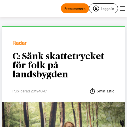
main
content
Prenumerera
Logga in
Radar
C: Sänk skattetrycket
för folk på
landsbygden
Publicerad 2019-10-01
5 min lästid