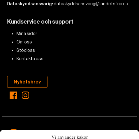
Dataskyddsansvarig:
dataskyddsansvarig@landetsfria.nu
Kundservice och support
Mina sidor
Om oss
Stöd oss
Kontakta oss
Nyhetsbrev
Vi använder kakor