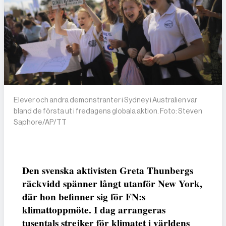
Elever och andra demonstranter i Sydney i Australien var
bland de första ut i fredagens globala aktion. Foto: Steven
Saphore/AP/TT
Den svenska aktivisten Greta Thunbergs
räckvidd spänner långt utanför New York,
där hon befinner sig för FN:s
klimattoppmöte. I dag arrangeras
tusentals strejker för klimatet i världens