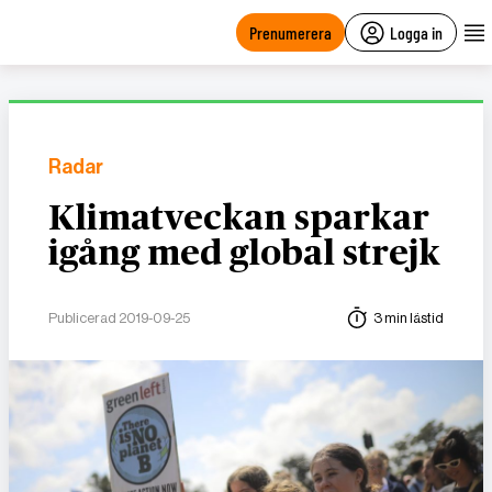
main
content
Prenumerera
Logga in
Radar
Klimatveckan sparkar
igång med global strejk
Publicerad 2019-09-25
3 min lästid