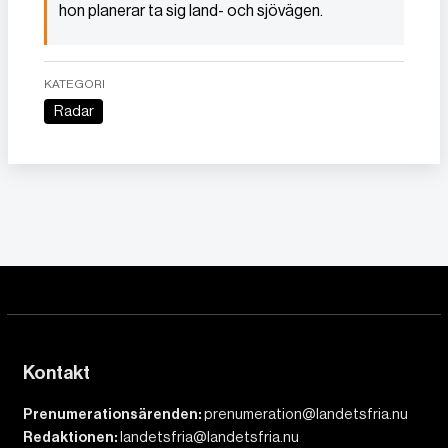
hon planerar ta sig land- och sjövägen.
KATEGORI
Radar
Kontakt
Prenumerationsärenden:
prenumeration@landetsfria.nu
Redaktionen:
landetsfria@landetsfria.nu