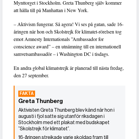
Mynttorget i Stockholm. Greta Thunberg själv kommer
att hålla till på Manhattan i New York.
– Aktivism fungerar. Så agera! Vi ses på gatan, sade 16-
åringen när hon och Skolstrejk för klimatet-rörelsen tog
emot Amnesty Internationals ”Ambassador for
conscience award” – en utnämning till en internationell
samvetsambassadör – i Washington DC i tisdags.
En andra global klimatstrejk är planerad till nästa fredag,
den 27 september.
Greta Thunberg
Aktivisten Greta Thunberg blev känd när hon i
augusti i fjol satte sig utanför riksdagen i
Stockholm med ett plakat med budskapet
”Skolstrejk för klimatet”.
16-åringen strejkade varje skoldag fram till