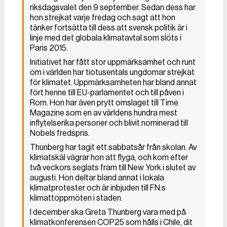
riksdagsvalet den 9 september. Sedan dess har
hon strejkat varje fredag och sagt att hon
tänker fortsätta till dess att svensk politik är i
linje med det globala klimatavtal som slöts i
Paris 2015.
Initiativet har fått stor uppmärksamhet och runt
om i världen har tiotusentals ungdomar strejkat
för klimatet. Uppmärksamheten har bland annat
fört henne till EU-parlamentet och till påven i
Rom. Hon har även prytt omslaget till Time
Magazine som en av världens hundra mest
inflytelserika personer och blivit nominerad till
Nobels fredspris.
Thunberg har tagit ett sabbatsår från skolan. Av
klimatskäl vägrar hon att flyga, och kom efter
två veckors seglats fram till New York i slutet av
augusti. Hon deltar bland annat i lokala
klimatprotester och är inbjuden till FN:s
klimattoppmöten i staden.
I december ska Greta Thunberg vara med på
klimatkonferensen COP25 som hålls i Chile, dit