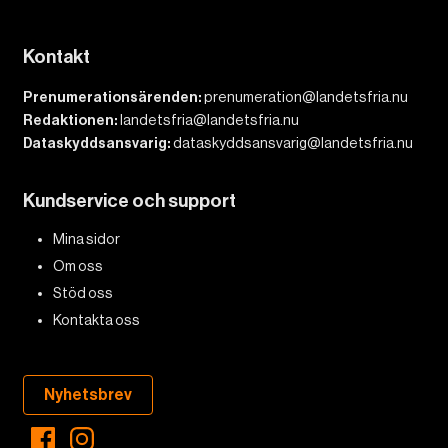
Kontakt
Prenumerationsärenden:
prenumeration@landetsfria.nu
Redaktionen:
landetsfria@landetsfria.nu
Dataskyddsansvarig:
dataskyddsansvarig@landetsfria.nu
Kundservice och support
Mina sidor
Om oss
Stöd oss
Kontakta oss
Nyhetsbrev