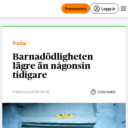
main
content
Prenumerera
Logga in
Radar
Barnadödligheten
lägre än någonsin
tidigare
Publicerad 2019-09-25
2 min lästid