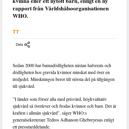
kvinna eller ett nyfött barn, enligt en ny
rapport från Världshälsoorganisationen
WHO.
TT
Dela
Sedan 2000 har barnadödligheten nästan halverats och
dödligheten hos gravida kvinnor minskat med över en
tredjedel. Minskningen beror till största del på tillgången
till sjukvård.
”I länder som förser alla med prisvärd, högkvalitativ
sjukvård så överlever och frodas kvinnor och barn. Det är
kraften i allmän sjukvård”, säger WHO:s
generalsekreterare Tedros Adhanom Ghebreyesus enligt
ett pressmeddelande.