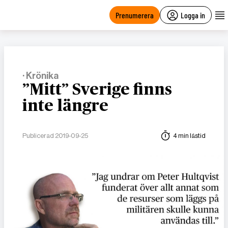
main
content
Prenumerera
Logga in
· Krönika
”Mitt” Sverige finns
inte längre
Publicerad 2019-09-25
4 min lästid