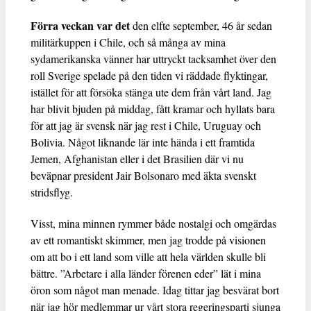
Förra veckan var det
den elfte september, 46 år sedan
militärkuppen i Chile, och så många av mina
sydamerikanska vänner har uttryckt tacksamhet över den
roll Sverige spelade på den tiden vi räddade flyktingar,
istället för att försöka stänga ute dem från vårt land. Jag
har blivit bjuden på middag, fått kramar och hyllats bara
för att jag är svensk när jag rest i Chile, Uruguay och
Bolivia. Något liknande lär inte hända i ett framtida
Jemen, Afghanistan eller i det Brasilien där vi nu
beväpnar president Jair Bolsonaro med äkta svenskt
stridsflyg.
Visst, mina minnen rymmer både nostalgi och omgärdas
av ett romantiskt skimmer, men jag trodde på visionen
om att bo i ett land som ville att hela världen skulle bli
bättre. ”Arbetare i alla länder förenen eder” lät i mina
öron som något man menade. Idag tittar jag besvärat bort
när jag hör medlemmar ur vårt stora regeringsparti sjunga