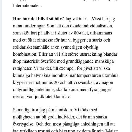
Internationalen.
Hur har det blivit så här?
Jag vet inte… Visst har jag
mina funderingar. Som att den ökade individualismen,
som sköt fart på allvar i slutet av 80-talet, tillsammans
med ett ökat ointresse för hur vi bygger ett starkt och
solidariskt samhälle är en synnerligen olycklig
kombination. Eller att vi i allt större utsträckning blandar
ihop materiellt överflöd med grundläggande mänskliga
rättigheter. Vi tar det, till exempel, för givet att vi ska
kunna gå halvnakna inomhus, när temperaturen utomhus
kryper ner mot minus 20 och att vi svenskar, av någon
outgrundlig anledning, ska få konsumera fyra gånger
mer än vad jordklotet klarar av.
Samtidigt tror jag på människan. Vi föds med
möjligheten att bli goda individer, det är min starka
övertygelse. Och den mest påtagliga anledningen till att
jag verkligen tror på och bärs upp av detta är min 3-årige