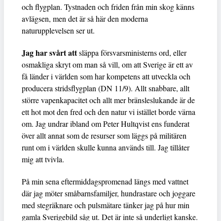
och flygplan. Tystnaden och friden från min skog känns
avlägsen, men det är så här den moderna
naturupplevelsen ser ut.
Jag har svårt att
släppa försvarsministerns ord, eller
osmakliga skryt om man så vill, om att Sverige är ett av
få länder i världen som har kompetens att utveckla och
producera stridsflygplan (DN 11/9). Allt snabbare, allt
större vapenkapacitet och allt mer bränsleslukande är de
ett hot mot den fred och den natur vi istället borde värna
om. Jag undrar ibland om Peter Hultqvist ens funderat
över allt annat som de resurser som läggs på militären
runt om i världen skulle kunna används till. Jag tillåter
mig att tvivla.
På min sena eftermiddagspromenad längs med vattnet
där jag möter småbarnsfamiljer, hundrastare och joggare
med stegräknare och pulsmätare tänker jag på hur min
gamla Sverigebild såg ut. Det är inte så underligt kanske.