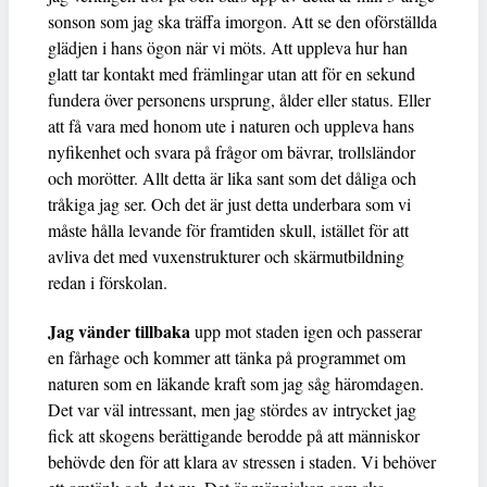
sonson som jag ska träffa imorgon. Att se den oförställda
glädjen i hans ögon när vi möts. Att uppleva hur han
glatt tar kontakt med främlingar utan att för en sekund
fundera över personens ursprung, ålder eller status. Eller
att få vara med honom ute i naturen och uppleva hans
nyfikenhet och svara på frågor om bävrar, trollsländor
och morötter. Allt detta är lika sant som det dåliga och
tråkiga jag ser. Och det är just detta underbara som vi
måste hålla levande för framtiden skull, istället för att
avliva det med vuxenstrukturer och skärmutbildning
redan i förskolan.
Jag vänder tillbaka
upp mot staden igen och passerar
en fårhage och kommer att tänka på programmet om
naturen som en läkande kraft som jag såg häromdagen.
Det var väl intressant, men jag stördes av intrycket jag
fick att skogens berättigande berodde på att människor
behövde den för att klara av stressen i staden. Vi behöver