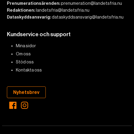
Prenumerationsärenden:
prenumeration@landetsfria.nu
Redaktionen:
landetsfria@landetsfria.nu
Dataskyddsansvarig:
dataskyddsansvarig@landetsfria.nu
Kundservice och support
Mina sidor
Om oss
Stöd oss
Kontakta oss
Nyhetsbrev