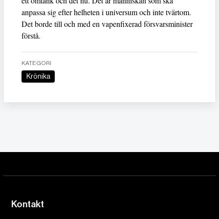
ett omtänk och det nu. Det är människan som ska
anpassa sig efter helheten i universum och inte tvärtom.
Det borde till och med en vapenfixerad försvarsminister
förstå.
KATEGORI
Krönika
Kontakt