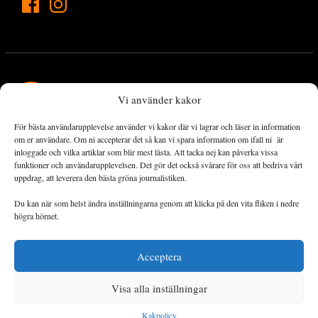
Vi använder kakor
För bästa användarupplevelse använder vi kakor där vi lagrar och läser in information
Landets Fria Tidning är en nyhetstidning med bred bevakning av
om er användare. Om ni accepterar det så kan vi spara information om ifall ni är
det viktigaste som händer lokalt och globalt och med fokus på
inloggade och vilka artiklar som blir mest lästa. Att tacka nej kan påverka vissa
funktioner och användarupplevelsen. Det gör det också svårare för oss att bedriva vårt
omställningsrörelsen. En omställning till ett hållbart samhälle går
uppdrag, att leverera den bästa gröna journalistiken.
både via starka och lika rättigheter för alla människor, minskade
ekonomiska och sociala klyftor, samt utrymme för allt levande att
Du kan när som helst ändra inställningarna genom att klicka på den vita fliken i nedre
utvecklas och frodas.
högra hörnet.
Acceptera
Personuppgiftsbehandling och cookies
Sidkarta
Visa alla inställningar
© 2014–2026 Landets Fria
Kakpolicy