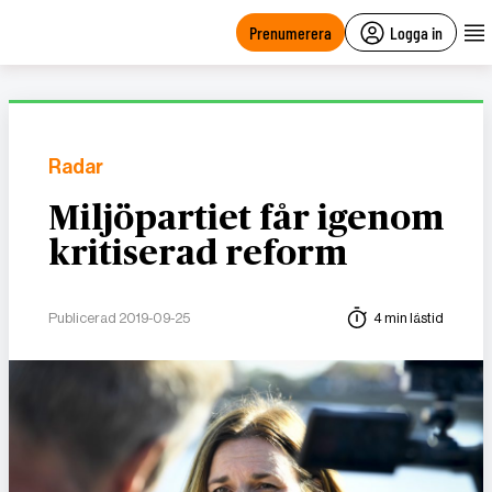
main
content
Prenumerera
Logga in
Radar
Miljöpartiet får igenom
kritiserad reform
Publicerad 2019-09-25
4 min lästid