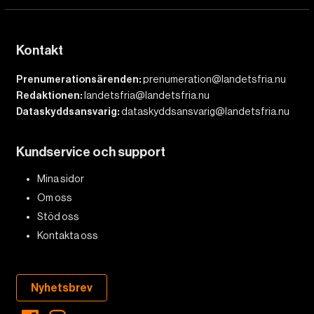
Kontakt
Prenumerationsärenden:
prenumeration@landetsfria.nu
Redaktionen:
landetsfria@landetsfria.nu
Dataskyddsansvarig:
dataskyddsansvarig@landetsfria.nu
Kundservice och support
Mina sidor
Om oss
Stöd oss
Kontakta oss
Nyhetsbrev