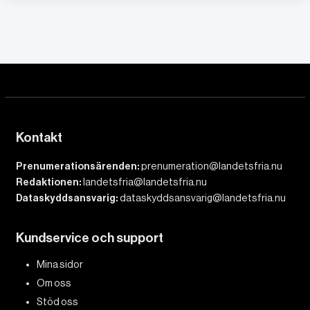
Kontakt
Prenumerationsärenden:
prenumeration@landetsfria.nu
Redaktionen:
landetsfria@landetsfria.nu
Dataskyddsansvarig:
dataskyddsansvarig@landetsfria.nu
Kundservice och support
Mina sidor
Om oss
Stöd oss