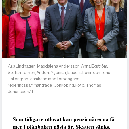
Åsa Lindhagen, Magdalena Andersson, Anna Ekström,
Stefan Löfven, Anders Ygeman, Isabella Lövin och Lena
Hallengren i samband med torsdagens
regeringssammanträde i Jönköping. Foto: Thomas
Johansson/TT
Som tidigare utlovat kan pensionärerna få
mer i plånboken nästa år. Skatten sänks,