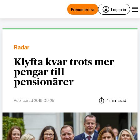
main
content
Prenumerera
Logga in
Radar
Klyfta kvar trots mer
pengar till
pensionärer
Publicerad 2019-09-25
4 min lästid