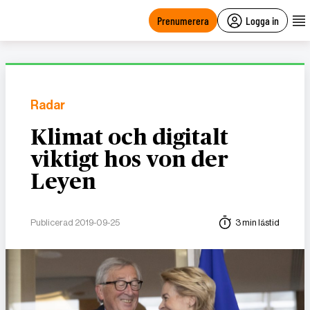
main
content
Prenumerera
Logga in
Radar
Klimat och digitalt
viktigt hos von der
Leyen
Publicerad 2019-09-25
3 min lästid