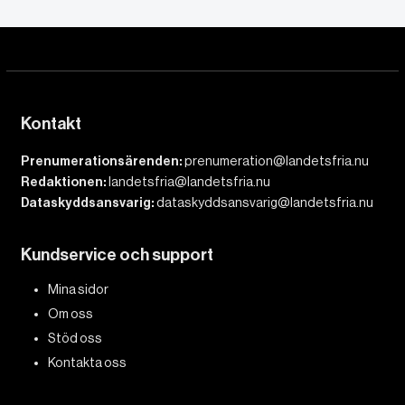
Kontakt
Prenumerationsärenden:
prenumeration@landetsfria.nu
Redaktionen:
landetsfria@landetsfria.nu
Dataskyddsansvarig:
dataskyddsansvarig@landetsfria.nu
Kundservice och support
Mina sidor
Om oss
Stöd oss
Kontakta oss