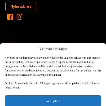
Nyhetsbrev
Vi använder kakor
För bästa användarupplevelse använder vi kakor där vi lagrar och läser in information
Landets Fria Tidning är en nyhetstidning med bred bevakning av
om er användare. Om ni accepterar det så kan vi spara information om ifall ni är
det viktigaste som händer lokalt och globalt och med fokus på
inloggade och vilka artiklar som blir mest lästa. Att tacka nej kan påverka vissa
funktioner och användarupplevelsen. Det gör det också svårare för oss att bedriva vårt
omställningsrörelsen. En omställning till ett hållbart samhälle går
uppdrag, att leverera den bästa gröna journalistiken.
både via starka och lika rättigheter för alla människor, minskade
ekonomiska och sociala klyftor, samt utrymme för allt levande att
Du kan när som helst ändra inställningarna genom att klicka på den vita fliken i nedre
utvecklas och frodas.
högra hörnet.
Acceptera