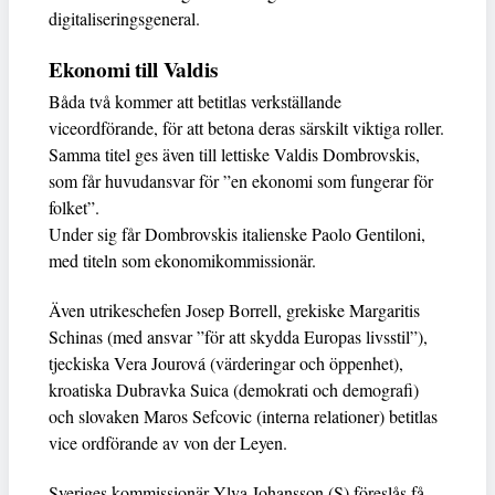
digitaliseringsgeneral.
Ekonomi till Valdis
Båda två kommer att betitlas verkställande
viceordförande, för att betona deras särskilt viktiga roller.
Samma titel ges även till lettiske Valdis Dombrovskis,
som får huvudansvar för ”en ekonomi som fungerar för
folket”.
Under sig får Dombrovskis italienske Paolo Gentiloni,
med titeln som ekonomikommissionär.
Även utrikeschefen Josep Borrell, grekiske Margaritis
Schinas (med ansvar ”för att skydda Europas livsstil”),
tjeckiska Vera Jourová (värderingar och öppenhet),
kroatiska Dubravka Suica (demokrati och demografi)
och slovaken Maros Sefcovic (interna relationer) betitlas
vice ordförande av von der Leyen.
Sveriges kommissionär Ylva Johansson (S) föreslås få