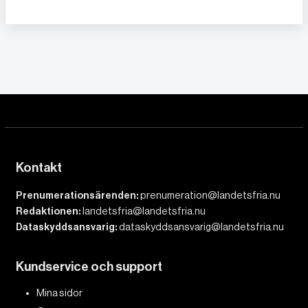
Kontakt
Prenumerationsärenden:
prenumeration@landetsfria.nu
Redaktionen:
landetsfria@landetsfria.nu
Dataskyddsansvarig:
dataskyddsansvarig@landetsfria.nu
Kundservice och support
Mina sidor