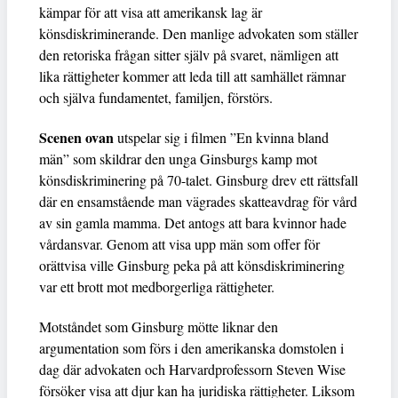
kämpar för att visa att amerikansk lag är
könsdiskriminerande. Den manlige advokaten som ställer
den retoriska frågan sitter själv på svaret, nämligen att
lika rättigheter kommer att leda till att samhället rämnar
och själva fundamentet, familjen, förstörs.
Scenen ovan
utspelar sig i filmen ”En kvinna bland
män” som skildrar den unga Ginsburgs kamp mot
könsdiskriminering på 70-talet. Ginsburg drev ett rättsfall
där en ensamstående man vägrades skatteavdrag för vård
av sin gamla mamma. Det antogs att bara kvinnor hade
vårdansvar. Genom att visa upp män som offer för
orättvisa ville Ginsburg peka på att könsdiskriminering
var ett brott mot medborgerliga rättigheter.
Motståndet som Ginsburg mötte liknar den
argumentation som förs i den amerikanska domstolen i
dag där advokaten och Harvardprofessorn Steven Wise
försöker visa att djur kan ha juridiska rättigheter. Liksom