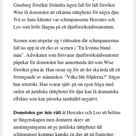
Ginsburg försökte förändra lagen fall för fall försöker
Wise få domstolen att erkänna rättigheter för några djur.
Två av hans klienter var schimpanserna Hercules och
Leo som hölls fångna på ett djurförsökslaboratorium.
Scenen som utspelar sig i rättssalen där schimpansernas
fall tas upp är ett eko av scenen i ”En kvinna bland
män”. Advokaten som försvarar djurförsökslaboratoriet
påpekar för domstolen hur annorlunda det som Wise
försöker göra är. Han oroar sig för att det ska leda till ett
förringande av människor. ”Vilka blir följderna?” frågar
han retoriskt. Han svarar själv på sin egen fråga med
orden att juridiska rättigheter för djur kan få dramatiska
effekter som kan påverka samhället negativt.
Domstolen gav inte rätt
åt Hercules och Leo att befrias
ur fångenskapen men domaren skrev att
ansträngningarna att ge juridiska rättigheter till
schimpanser kommer kanske en dag att nå framgång.