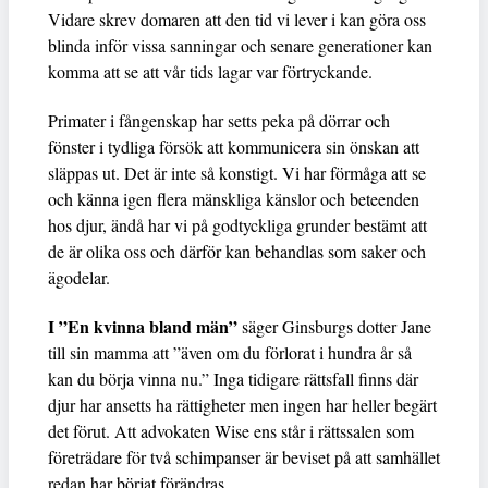
Vidare skrev domaren att den tid vi lever i kan göra oss
blinda inför vissa sanningar och senare generationer kan
komma att se att vår tids lagar var förtryckande.
Primater i fångenskap har setts peka på dörrar och
fönster i tydliga försök att kommunicera sin önskan att
släppas ut. Det är inte så konstigt. Vi har förmåga att se
och känna igen flera mänskliga känslor och beteenden
hos djur, ändå har vi på godtyckliga grunder bestämt att
de är olika oss och därför kan behandlas som saker och
ägodelar.
I ”En kvinna bland män”
säger Ginsburgs dotter Jane
till sin mamma att ”även om du förlorat i hundra år så
kan du börja vinna nu.” Inga tidigare rättsfall finns där
djur har ansetts ha rättigheter men ingen har heller begärt
det förut. Att advokaten Wise ens står i rättssalen som
företrädare för två schimpanser är beviset på att samhället
redan har börjat förändras.