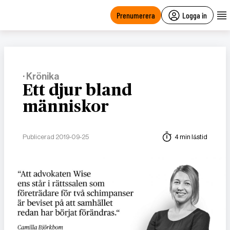
main
content
Prenumerera
Logga in
· Krönika
Ett djur bland
människor
Publicerad 2019-09-25
4 min lästid