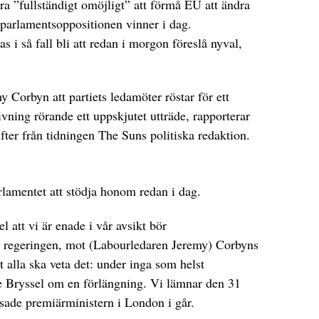
a ”fullständigt omöjligt” att förmå EU att ändra
 parlamentsoppositionen vinner i dag.
 i så fall bli att redan i morgon föreslå nyval,
 Corbyn att partiets ledamöter röstar för ett
ning rörande ett uppskjutet utträde, rapporterar
fter från tidningen The Suns politiska redaktion.
lamentet att stödja honom redan i dag.
l att vi är enade i vår avsikt bör
 regeringen, mot (Labourledaren Jeremy) Corbyns
t alla ska veta det: under inga som helst
e Bryssel om en förlängning. Vi lämnar den 31
sade premiärministern i London i går.