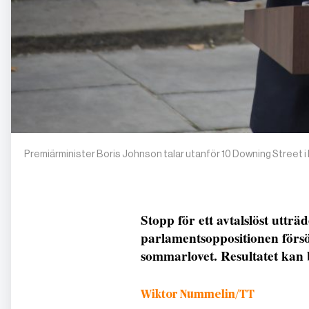
Premiärminister Boris Johnson talar utanför 10 Downing Street i
Stopp för ett avtalslöst utträ
parlamentsoppositionen försök
sommarlovet. Resultatet kan b
Wiktor Nummelin/TT