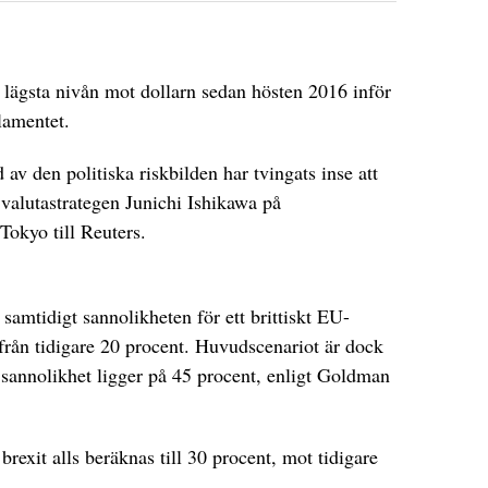
en lägsta nivån mot dollarn sedan hösten 2016 inför
rlamentet.
jd av den politiska riskbilden har tvingats inse att
r valutastrategen Junichi Ishikawa på
Tokyo till Reuters.
amtidigt sannolikheten för ett brittiskt EU-
, från tidigare 20 procent. Huvudscenariot är dock
s sannolikhet ligger på 45 procent, enligt Goldman
 brexit alls beräknas till 30 procent, mot tidigare