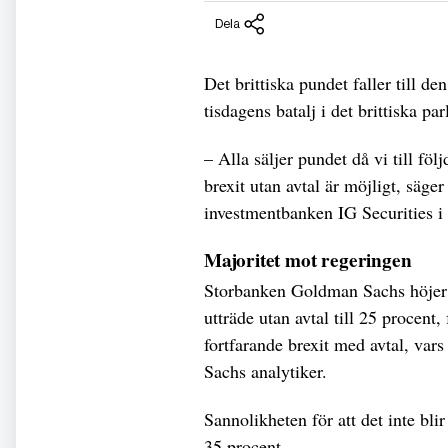
Dela
Det brittiska pundet faller till d
tisdagens batalj i det brittiska pa
– Alla säljer pundet då vi till föl
brexit utan avtal är möjligt, säge
investmentbanken IG Securities i 
Majoritet mot regeringen
Storbanken Goldman Sachs höjer s
utträde utan avtal till 25 procent
fortfarande brexit med avtal, var
Sachs analytiker.
Sannolikheten för att det inte blir
35 procent.