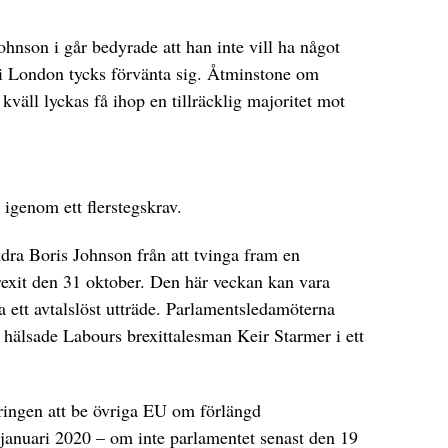
nson i går bedyrade att han inte vill ha något
 i London tycks förvänta sig. Åtminstone om
 kväll lyckas få ihop en tillräcklig majoritet mot
igenom ett flerstegskrav.
dra Boris Johnson från att tvinga fram en
rexit den 31 oktober. Den här veckan kan vara
a ett avtalslöst utträde. Parlamentsledamöterna
, hälsade Labours brexittalesman Keir Starmer i ett
eringen att be övriga EU om förlängd
v januari 2020 – om inte parlamentet senast den 19