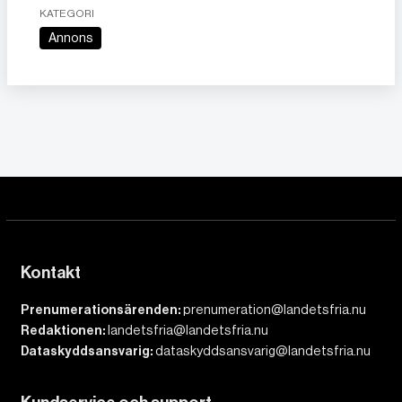
KATEGORI
Annons
Kontakt
Prenumerationsärenden:
prenumeration@landetsfria.nu
Redaktionen:
landetsfria@landetsfria.nu
Dataskyddsansvarig:
dataskyddsansvarig@landetsfria.nu