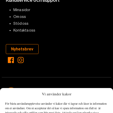
Kundservice och support
Mina sidor
Om oss
Stöd oss
Kontakta oss
Nyhetsbrev
Vi använder kakor
För bästa användarupplevelse använder vi kakor där vi lagrar och läser in information
Landets Fria Tidning är en nyhetstidning med bred bevakning av
om er användare. Om ni accepterar det så kan vi spara information om ifall ni är
det viktigaste som händer lokalt och globalt och med fokus på
inloggade och vilka artiklar som blir mest lästa. Att tacka nej kan påverka vissa