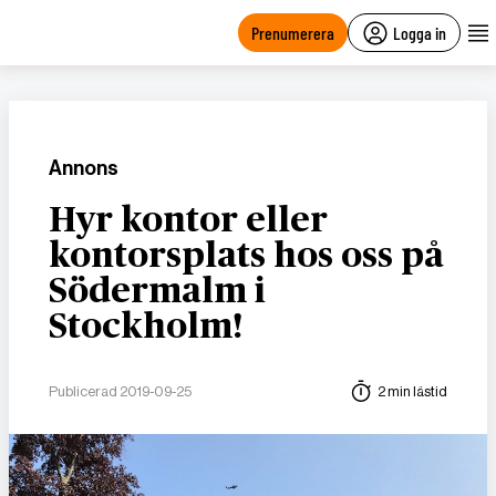
main
content
Prenumerera
Logga in
Annons
Hyr kontor eller
kontorsplats hos oss på
Södermalm i
Stockholm!
Publicerad 2019-09-25
2 min lästid