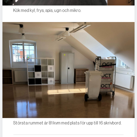
Kök med kyl, frys, spis, ugn och mikro.
Största rummet är 81 kvm med plats för upp till 16 skrivbord.