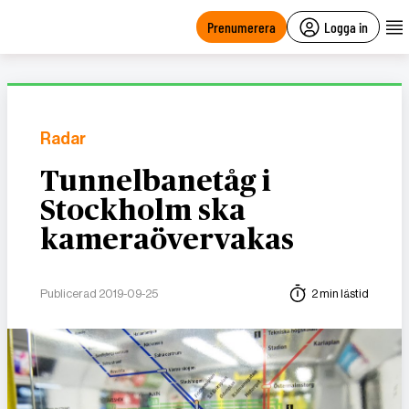
main
content
Prenumerera
Logga in
Radar
Tunnelbanetåg i
Stockholm ska
kameraövervakas
Publicerad 2019-09-25
2 min lästid