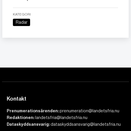
KATEGORI
Radar
Kontakt
Prenumerationsärenden:
prenumeration@landetsfria.nu
Redaktionen:
landetsfria@landetsfria.nu
Dataskyddsansvarig:
dataskyddsansvarig@landetsfria.nu