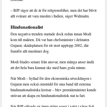
– BJP säger att de är för religionsfrihet, men det har blivit
allt svårare att vara muslim i Indien, säger Widmalm.
Hindunationalist
Den negativa trenden startade dock redan innan Modi
kom till makten. Då var han chefsminister i delstaten
Gujarat, skådeplatsen för ett stort upplopp 2002, där
framför allt muslimer dog.
Modi friades senare från ansvar, men många anser ändå
att det hela bara kunnat ske med hans goda minne.
När Modi – hyllad för den ekonomiska utvecklingen i
Gujarat men också omstridd för sina band till extrema
hindunationalistiska kretsar – blev premiärminister kunde
strävan att skapa en hindunationalistisk stat ta fart.
När BJP säkrade en ännu större seger i valet i våras fick