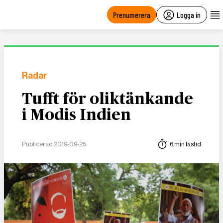
main
content
Prenumerera
Logga in
Radar
Tufft för oliktänkande
i Modis Indien
Publicerad 2019-09-25
6 min lästid