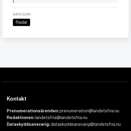
KATEGORI
Radar
Kontakt
Prenumerationsärenden:
prenumeration@landetsfria.nu
Redaktionen:
landetsfria@landetsfria.nu
Dataskyddsansvarig:
dataskyddsansvarig@landetsfria.nu