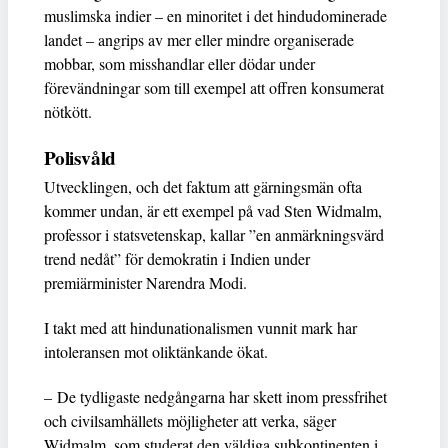
muslimska indier – en minoritet i det hindudominerade
landet – angrips av mer eller mindre organiserade
mobbar, som misshandlar eller dödar under
förevändningar som till exempel att offren konsumerat
nötkött.
Polisvåld
Utvecklingen, och det faktum att gärningsmän ofta
kommer undan, är ett exempel på vad Sten Widmalm,
professor i statsvetenskap, kallar ”en anmärkningsvärd
trend nedåt” för demokratin i Indien under
premiärminister Narendra Modi.
I takt med att hindunationalismen vunnit mark har
intoleransen mot oliktänkande ökat.
– De tydligaste nedgångarna har skett inom pressfrihet
och civilsamhällets möjligheter att verka, säger
Widmalm, som studerat den väldiga subkontinenten i