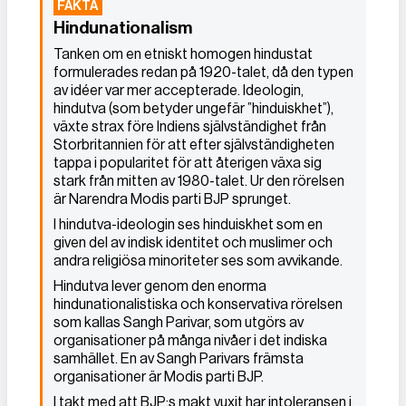
Hindunationalism
Tanken om en etniskt homogen hindustat
formulerades redan på 1920-talet, då den typen
av idéer var mer accepterade. Ideologin,
hindutva (som betyder ungefär ”hinduiskhet”),
växte strax före Indiens självständighet från
Storbritannien för att efter självständigheten
tappa i popularitet för att återigen växa sig
stark från mitten av 1980-talet. Ur den rörelsen
är Narendra Modis parti BJP sprunget.
I hindutva-ideologin ses hinduiskhet som en
given del av indisk identitet och muslimer och
andra religiösa minoriteter ses som avvikande.
Hindutva lever genom den enorma
hindunationalistiska och konservativa rörelsen
som kallas Sangh Parivar, som utgörs av
organisationer på många nivåer i det indiska
samhället. En av Sangh Parivars främsta
organisationer är Modis parti BJP.
I takt med att BJP:s makt vuxit har intoleransen i