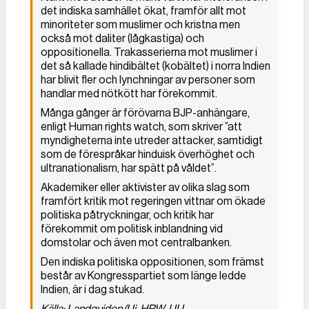
det indiska samhället ökat, framför allt mot
minoriteter som muslimer och kristna men
också mot daliter (lågkastiga) och
oppositionella. Trakasserierna mot muslimer i
det så kallade hindibältet (kobältet) i norra Indien
har blivit fler och lynchningar av personer som
handlar med nötkött har förekommit.
Många gånger är förövarna BJP-anhängare,
enligt Human rights watch, som skriver ”att
myndigheterna inte utreder attacker, samtidigt
som de förespråkar hinduisk överhöghet och
ultranationalism, har spätt på våldet”.
Akademiker eller aktivister av olika slag som
framfört kritik mot regeringen vittnar om ökade
politiska påtryckningar, och kritik har
förekommit om politisk inblandning vid
domstolar och även mot centralbanken.
Den indiska politiska oppositionen, som främst
består av Kongresspartiet som länge ledde
Indien, är i dag stukad.
Källa: Landguiden/Ui, HRW, UU