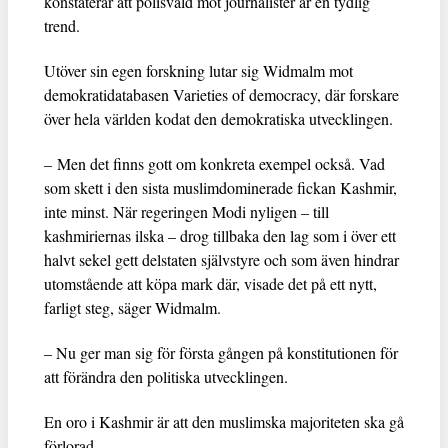
konstaterar att polisvåld mot journalister är en tydlig
trend.
Utöver sin egen forskning lutar sig Widmalm mot
demokratidatabasen Varieties of democracy, där forskare
över hela världen kodat den demokratiska utvecklingen.
– Men det finns gott om konkreta exempel också. Vad
som skett i den sista muslimdominerade fickan Kashmir,
inte minst. När regeringen Modi nyligen – till
kashmiriernas ilska – drog tillbaka den lag som i över ett
halvt sekel gett delstaten självstyre och som även hindrar
utomstående att köpa mark där, visade det på ett nytt,
farligt steg, säger Widmalm.
– Nu ger man sig för första gången på konstitutionen för
att förändra den politiska utvecklingen.
En oro i Kashmir är att den muslimska majoriteten ska gå
förlorad.