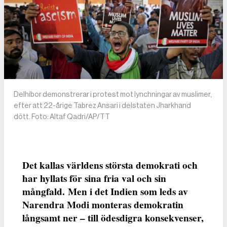
Delhibor demonstrerar i protest mot lynchningar av muslimer,
efter att 22-årige Tabrez Ansari i delstaten Jharkhand
dött. Foto: Altaf Qadri/AP/TT
Det kallas världens största demokrati och
har hyllats för sina fria val och sin
mångfald. Men i det Indien som leds av
Narendra Modi monteras demokratin
långsamt ner – till ödesdigra konsekvenser,