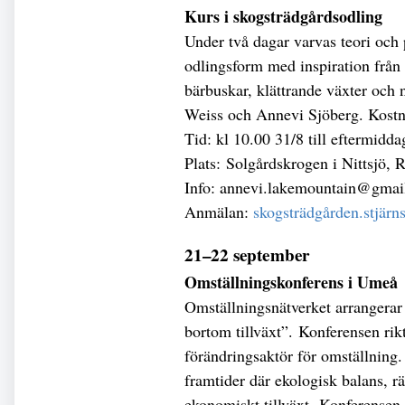
Kurs i skogsträdgårdsodling
Under två dagar varvas teori och 
odlingsform med inspiration från 
bärbuskar, klättrande växter och 
Weiss och Annevi Sjöberg. Kostna
Tid: kl 10.00 31/8 till eftermidda
Plats: Solgårdskrogen i Nittsjö, R
Info: annevi.lakemountain@gmai
Anmälan:
skogsträdgården.stjärn
21–22 september
Omställningskonferens i Umeå
Omställningsnätverket arrangerar
bortom tillväxt”. Konferensen rikta
förändringsaktör för omställning. 
framtider där ekologisk balans, r
ekonomiskt tillväxt. Konferensen 