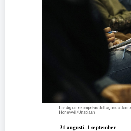
Lär dig om exempelvis deltagande demokr
Honeywill/Unsplash
31 augusti–1 september