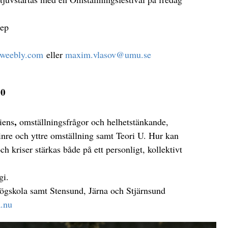
sep
t.weebly.com
eller
maxim.vlasov@umu.se
20
,
liens
omställningsfrågor och helhetstänkande,
inre och yttre omställning samt Teori U. Hur kan
h kriser stärkas både på ett personligt, kollektivt
gi.
högskola samt Stensund, Järna och Stjärnsund
a.nu