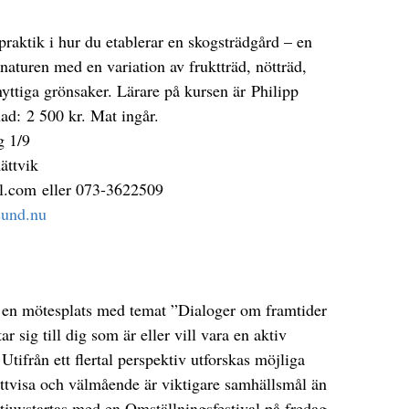
praktik i hur du etablerar en skogsträdgård – en
naturen med en variation av fruktträd, nötträd,
nyttiga grönsaker. Lärare på kursen är Philipp
d: 2 500 kr. Mat ingår.
g 1/9
ättvik
l.com eller 073-3622509
sund.nu
 en mötesplats med temat ”Dialoger om framtider
r sig till dig som är eller vill vara en aktiv
Utifrån ett flertal perspektiv utforskas möjliga
ättvisa och välmående är viktigare samhällsmål än
tjuvstartas med en Omställningsfestival på fredag