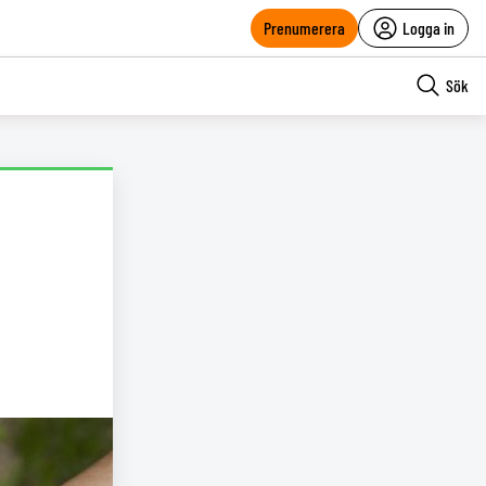
Prenumerera
Logga in
Sök