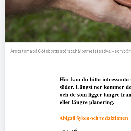
Årets tema på Göteborgs största hållbarhetsfestival – som börja
Här kan du hitta intressanta 
söder. Längst ner kommer de s
och de som ligger längre fra
eller längre planering.
Abigail Sykes och redaktionen