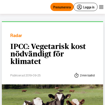
main
content
Prenumerera
Logga in
Radar
IPCC: Vegetarisk kost
nödvändigt för
klimatet
Publicerad 2019-09-25
2 min lästid