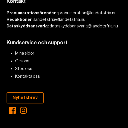
Kontakt
Prenumerationsärenden:
prenumeration@landetsfria.nu
Redaktionen:
landetsfria@landetsfria.nu
Dataskyddsansvarig:
dataskyddsansvarig@landetsfria.nu
Kundservice och support
Mina sidor
Om oss
Stöd oss
Kontakta oss
Nyhetsbrev