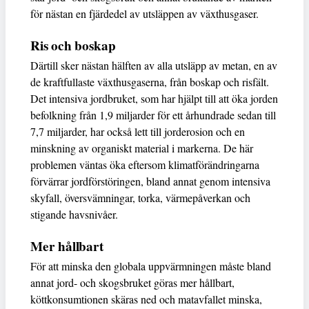
för nästan en fjärdedel av utsläppen av växthusgaser.
Ris och boskap
Därtill sker nästan hälften av alla utsläpp av metan, en av
de kraftfullaste växthusgaserna, från boskap och risfält.
Det intensiva jordbruket, som har hjälpt till att öka jorden
befolkning från 1,9 miljarder för ett århundrade sedan till
7,7 miljarder, har också lett till jorderosion och en
minskning av organiskt material i markerna. De här
problemen väntas öka eftersom klimatförändringarna
förvärrar jordförstöringen, bland annat genom intensiva
skyfall, översvämningar, torka, värmepåverkan och
stigande havsnivåer.
Mer hållbart
För att minska den globala uppvärmningen måste bland
annat jord- och skogsbruket göras mer hållbart,
köttkonsumtionen skäras ned och matavfallet minska,