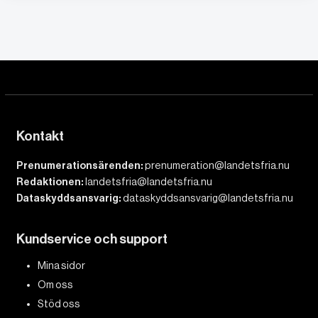
Kontakt
Prenumerationsärenden:
prenumeration@landetsfria.nu
Redaktionen:
landetsfria@landetsfria.nu
Dataskyddsansvarig:
dataskyddsansvarig@landetsfria.nu
Kundservice och support
Mina sidor
Om oss
Stöd oss