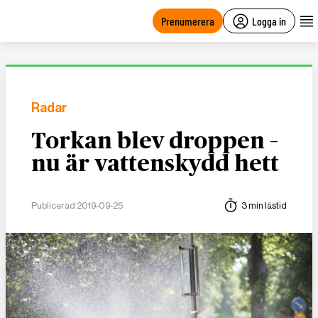
main
content
Prenumerera
Logga in
Radar
Torkan blev droppen –
nu är vattenskydd hett
Publicerad 2019-09-25
3 min lästid