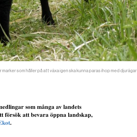
 marker som håller på att växa igen ska kunna paras ihop med djuräga
rmedlingar som många av landets
i ett försök att bevara öppna landskap,
Ekot
.