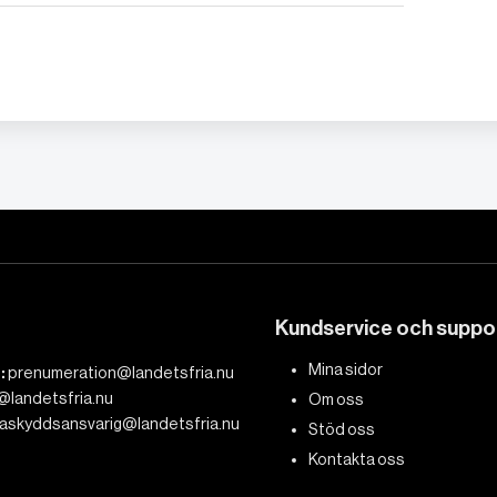
Kundservice och suppo
Mina sidor
:
prenumeration@landetsfria.nu
@landetsfria.nu
Om oss
askyddsansvarig@landetsfria.nu
Stöd oss
Kontakta oss