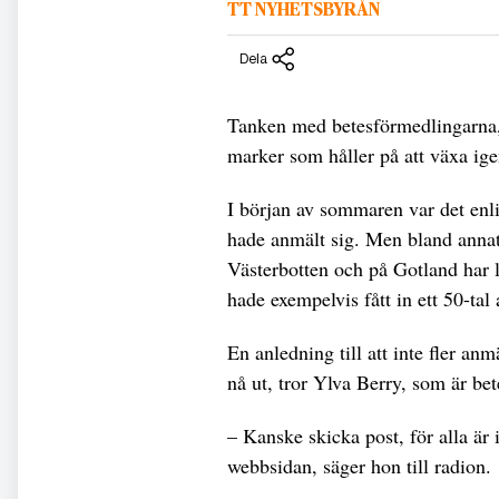
TT NYHETSBYRÅN
Dela
Tanken med betesförmedlingarna, 
marker som håller på att växa ig
I början av sommaren var det enli
hade anmält sig. Men bland annat
Västerbotten och på Gotland har l
hade exempelvis fått in ett 50-ta
En anledning till att inte fler anm
nå ut, tror Ylva Berry, som är be
– Kanske skicka post, för alla är
webbsidan, säger hon till radion.