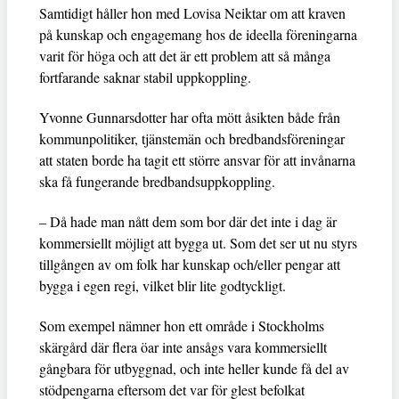
Samtidigt håller hon med Lovisa Neiktar om att kraven
på kunskap och engagemang hos de ideella föreningarna
varit för höga och att det är ett problem att så många
fortfarande saknar stabil uppkoppling.
Yvonne Gunnarsdotter har ofta mött åsikten både från
kommunpolitiker, tjänstemän och bredbandsföreningar
att staten borde ha tagit ett större ansvar för att invånarna
ska få fungerande bredbandsuppkoppling.
– Då hade man nått dem som bor där det inte i dag är
kommersiellt möjligt att bygga ut. Som det ser ut nu styrs
tillgången av om folk har kunskap och/eller pengar att
bygga i egen regi, vilket blir lite godtyckligt.
Som exempel nämner hon ett område i Stockholms
skärgård där flera öar inte ansågs vara kommersiellt
gångbara för utbyggnad, och inte heller kunde få del av
stödpengarna eftersom det var för glest befolkat