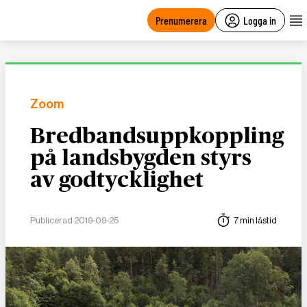
main
content
Prenumerera
Logga in
Zoom
Bredbandsuppkoppling
på landsbygden styrs
av godtycklighet
Publicerad 2019-09-25
7 min lästid