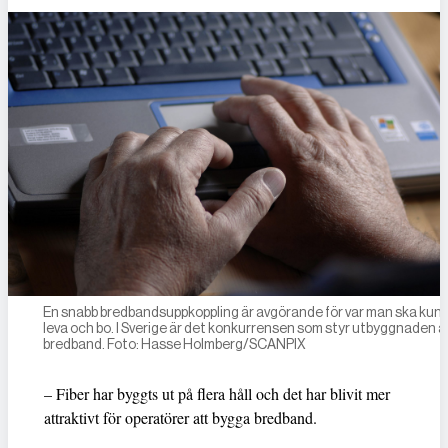
En snabb bredbandsuppkoppling är avgörande för var man ska kun
leva och bo. I Sverige är det konkurrensen som styr utbyggnaden a
bredband. Foto: Hasse Holmberg/SCANPIX
– Fiber har byggts ut på flera håll och det har blivit mer
attraktivt för operatörer att bygga bredband.