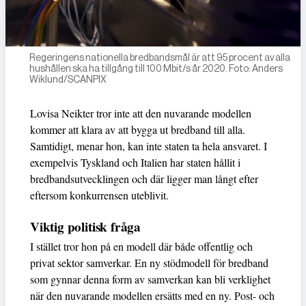
Regeringens nationella bredbandsmål är att 95 procent av alla
hushållen ska ha tillgång till 100 Mbit/s år 2020. Foto: Anders
Wiklund/SCANPIX
Lovisa Neikter tror inte att den nuvarande modellen
kommer att klara av att bygga ut bredband till alla.
Samtidigt, menar hon, kan inte staten ta hela ansvaret. I
exempelvis Tyskland och Italien har staten hållit i
bredbandsutvecklingen och där ligger man långt efter
eftersom konkurrensen uteblivit.
Viktig politisk fråga
I stället tror hon på en modell där både offentlig och
privat sektor samverkar. En ny stödmodell för bredband
som gynnar denna form av samverkan kan bli verklighet
när den nuvarande modellen ersätts med en ny. Post- och