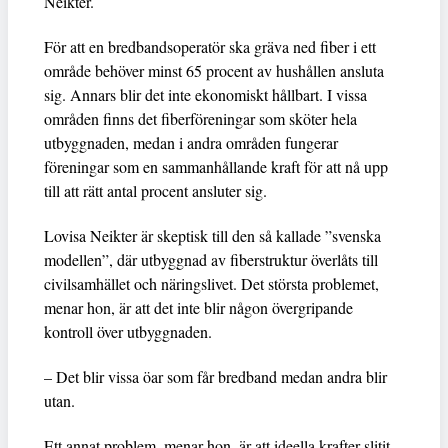
Neikter.
För att en bredbandsoperatör ska gräva ned fiber i ett
område behöver minst 65 procent av hushållen ansluta
sig. Annars blir det inte ekonomiskt hållbart. I vissa
områden finns det fiberföreningar som sköter hela
utbyggnaden, medan i andra områden fungerar
föreningar som en sammanhållande kraft för att nå upp
till att rätt antal procent ansluter sig.
Lovisa Neikter är skeptisk till den så kallade ”svenska
modellen”, där utbyggnad av fiberstruktur överlåts till
civilsamhället och näringslivet. Det största problemet,
menar hon, är att det inte blir någon övergripande
kontroll över utbyggnaden.
– Det blir vissa öar som får bredband medan andra blir
utan.
Ett annat problem, menar hon, är att ideella krafter slitit