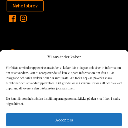
Nyhetsbrev
Vi använder kakor
För bästa användarupplevelse använder vi kakor där vi lagrar och läser in information
Landets Fria Tidning är en nyhetstidning med bred bevakning av
om er användare. Om ni accepterar det så kan vi spara information om ifall ni är
det viktigaste som händer lokalt och globalt och med fokus på
inloggade och vilka artiklar som blir mest lästa. Att tacka nej kan påverka vissa
funktioner och användarupplevelsen. Det gör det också svårare för oss att bedriva vårt
omställningsrörelsen. En omställning till ett hållbart samhälle går
uppdrag, att leverera den bästa gröna journalistiken.
både via starka och lika rättigheter för alla människor, minskade
ekonomiska och sociala klyftor, samt utrymme för allt levande att
Du kan när som helst ändra inställningarna genom att klicka på den vita fliken i nedre
utvecklas och frodas.
högra hörnet.
Acceptera