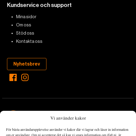
Kundservice och support
Mina sidor
Om oss
Stöd oss
Kontakta oss
Nyhetsbrev
Vi använder kakor
För bästa användarupplevelse använder vi kakor där vi lagrar och läser in information
Landets Fria Tidning är en nyhetstidning med bred bevakning av
om er användare. Om ni accepterar det så kan vi spara information om ifall ni är