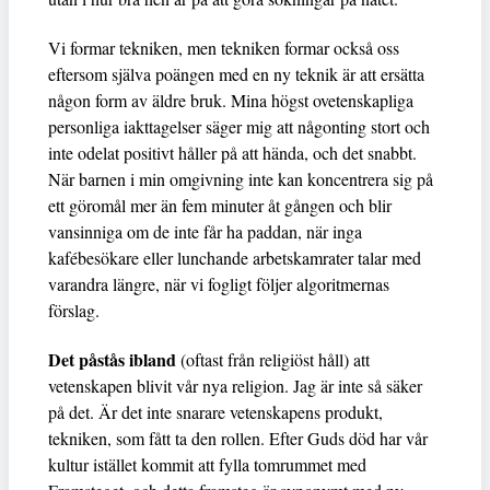
Vi formar tekniken, men tekniken formar också oss
eftersom själva poängen med en ny teknik är att ersätta
någon form av äldre bruk. Mina högst ovetenskapliga
personliga iakttagelser säger mig att någonting stort och
inte odelat positivt håller på att hända, och det snabbt.
När barnen i min omgivning inte kan koncentrera sig på
ett göromål mer än fem minuter åt gången och blir
vansinniga om de inte får ha paddan, när inga
kafébesökare eller lunchande arbetskamrater talar med
varandra längre, när vi fogligt följer algoritmernas
förslag.
Det påstås ibland
(oftast från religiöst håll) att
vetenskapen blivit vår nya religion. Jag är inte så säker
på det. Är det inte snarare vetenskapens produkt,
tekniken, som fått ta den rollen. Efter Guds död har vår
kultur istället kommit att fylla tomrummet med