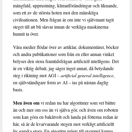
mångfald, upprustning, klimatförändringar och liknande,
som ett av de största hoten mot den mänskliga
civilisationen. Men frågan är om inte vi självmant tagit
steget till att bli slavar innan de verkliga maskinerna
hunnit ta över.
Våra medier flödar över av artiklar, dokumentärer, böcker
och andra publikationer som från en eller annan vinkel
belyser den stora framtidsfrågan artificiell intelligens. Det
är en viktig debatt, jag säger inget annat, då betydande
steg i riktning mot AGI –
artificial general intelligence
,
en självständigare form av AI – tas på nästan daglig
basis.
Men även om
vi redan nu har algoritmer som vet bättre
än och mer om oss än vi själva gör, och även om roboten
som kan göra en bakåtvolt och landa på fötterna redan är
här, så är de kvarvarande stegen mot verkligt artificiellt
liv ganska stora. En algoritm måste till exempel kunna