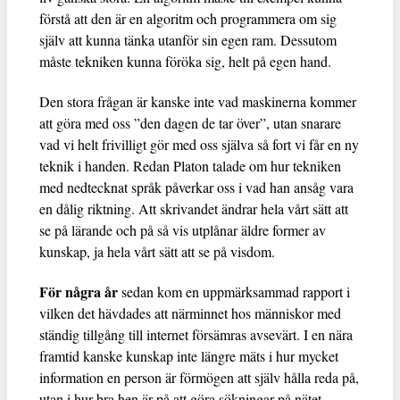
förstå att den är en algoritm och programmera om sig
själv att kunna tänka utanför sin egen ram. Dessutom
måste tekniken kunna föröka sig, helt på egen hand.
Den stora frågan är kanske inte vad maskinerna kommer
att göra med oss ”den dagen de tar över”, utan snarare
vad vi helt frivilligt gör med oss själva så fort vi får en ny
teknik i handen. Redan Platon talade om hur tekniken
med nedtecknat språk påverkar oss i vad han ansåg vara
en dålig riktning. Att skrivandet ändrar hela vårt sätt att
se på lärande och på så vis utplånar äldre former av
kunskap, ja hela vårt sätt att se på visdom.
För några år
sedan kom en uppmärksammad rapport i
vilken det hävdades att närminnet hos människor med
ständig tillgång till internet försämras avsevärt. I en nära
framtid kanske kunskap inte längre mäts i hur mycket
information en person är förmögen att själv hålla reda på,
utan i hur bra hen är på att göra sökningar på nätet.