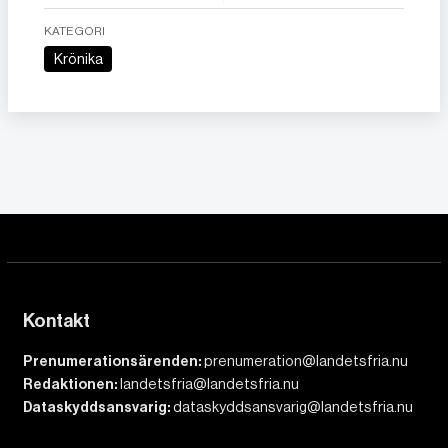
KATEGORI
Krönika
Kontakt
Prenumerationsärenden:
prenumeration@landetsfria.nu
Redaktionen:
landetsfria@landetsfria.nu
Dataskyddsansvarig:
dataskyddsansvarig@landetsfria.nu