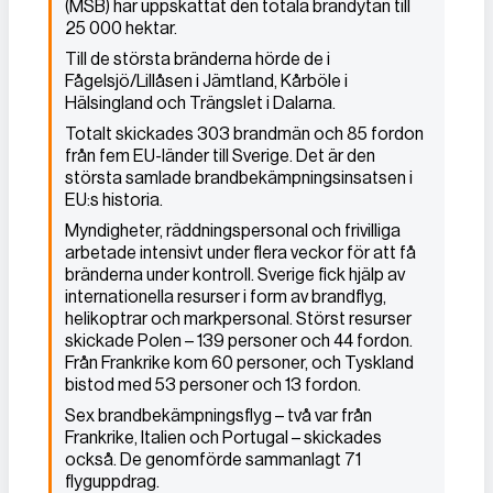
(MSB) har uppskattat den totala brandytan till
25 000 hektar.
Till de största bränderna hörde de i
Fågelsjö/Lillåsen i Jämtland, Kårböle i
Hälsingland och Trängslet i Dalarna.
Totalt skickades 303 brandmän och 85 fordon
från fem EU-länder till Sverige. Det är den
största samlade brandbekämpningsinsatsen i
EU:s historia.
Myndigheter, räddningspersonal och frivilliga
arbetade intensivt under flera veckor för att få
bränderna under kontroll. Sverige fick hjälp av
internationella resurser i form av brandflyg,
helikoptrar och markpersonal. Störst resurser
skickade Polen – 139 personer och 44 fordon.
Från Frankrike kom 60 personer, och Tyskland
bistod med 53 personer och 13 fordon.
Sex brandbekämpningsflyg – två var från
Frankrike, Italien och Portugal – skickades
också. De genomförde sammanlagt 71
flyguppdrag.