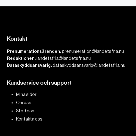
Kontakt
Prenumerationsärenden:
prenumeration@landetsfria.nu
Redaktionen:
landetsfria@landetsfria.nu
Dataskyddsansvarig:
dataskyddsansvarig@landetsfria.nu
Kundservice och support
Mina sidor
Om oss
Stöd oss
Kontakta oss