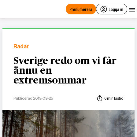
main
content
Prenumerera
Logga in
Radar
Sverige redo om vi får
ännu en
extremsommar
Publicerad 2019-09-25
6 min lästid