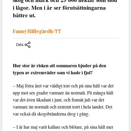
skog och mark och 25 000 hektar som stod
i lågor. Men i år ser förutsättningarna
bättre ut.
Fanny Hällegårdh/TT
Dela
Hur stor är risken att sommaren bjuder på den
typen av extremväder som vi hade i fjol?
– Maj förra året var väldigt torr och på sina håll var det
upp mot sex grader varmare än normalt. På många håll
var det även likadant i juni, och framåt juli var det
varmare än normalt och extremt torrt i hela landet. Det
var också då skogsbränderna drog i gång.
– I år har maj varit kallare och blötare, på sina håll mer