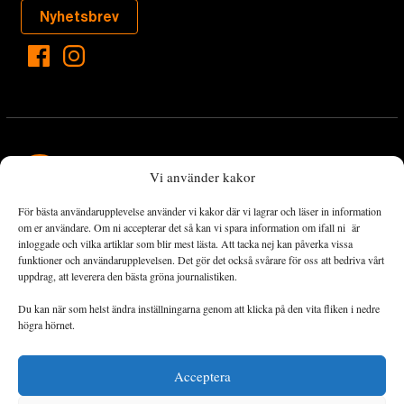
Nyhetsbrev
Vi använder kakor
För bästa användarupplevelse använder vi kakor där vi lagrar och läser in information
Landets Fria Tidning är en nyhetstidning med bred bevakning av
om er användare. Om ni accepterar det så kan vi spara information om ifall ni är
det viktigaste som händer lokalt och globalt och med fokus på
inloggade och vilka artiklar som blir mest lästa. Att tacka nej kan påverka vissa
funktioner och användarupplevelsen. Det gör det också svårare för oss att bedriva vårt
omställningsrörelsen. En omställning till ett hållbart samhälle går
uppdrag, att leverera den bästa gröna journalistiken.
både via starka och lika rättigheter för alla människor, minskade
ekonomiska och sociala klyftor, samt utrymme för allt levande att
Du kan när som helst ändra inställningarna genom att klicka på den vita fliken i nedre
utvecklas och frodas.
högra hörnet.
Acceptera