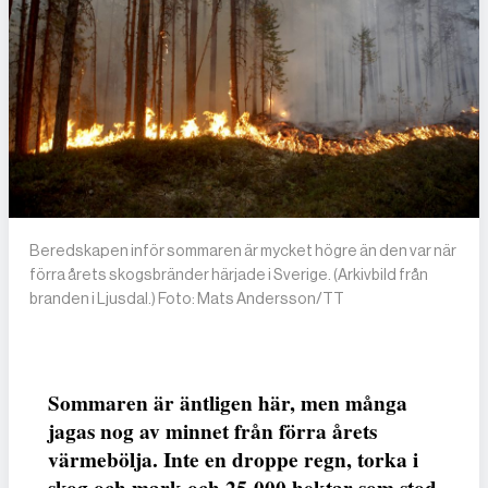
Beredskapen inför sommaren är mycket högre än den var när
förra årets skogsbränder härjade i Sverige. (Arkivbild från
branden i Ljusdal.) Foto: Mats Andersson/TT
Sommaren är äntligen här, men många
jagas nog av minnet från förra årets
värmebölja. Inte en droppe regn, torka i